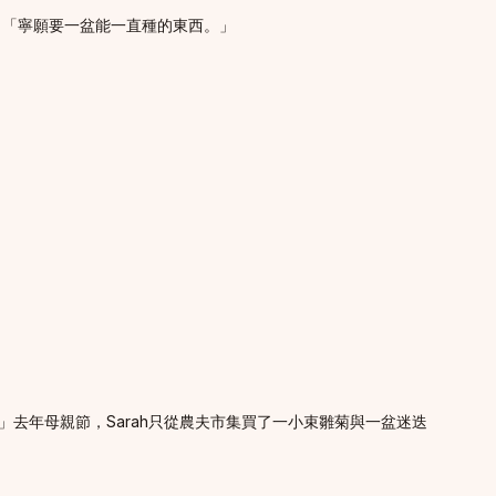
：「寧願要一盆能一直種的東西。」
」去年母親節，Sarah只從農夫市集買了一小束雛菊與一盆迷迭