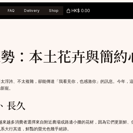
HK$ 0.00
FAQ
Delivery
Shop
藝趨勢：本土花卉與簡約
不太浮誇、不太複雜，卻能傳達「我看見你，也感激你」的訊息。今年，
的新寵。
、長久
。越來越多消費者選擇來自附近農場或路邊小攤的花材，因為它們更新鮮
色系大行其道，鮮豔的螢光色幾乎絕跡。