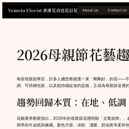
Skip
Yomota Florist 香港花店送花訂花
to
About Us
Contact Us
content
2026母親節花
每當母親節將至，許多人總想着挑選一束「剛剛好」的花——
調、可持續包裝，以及能持續綻放的盆栽，正成為母親節送禮
趨勢回歸本質：在地、低調
花藝業界觀察指出，2026年的母親節花禮明顯「去繁就簡」
簡單的牛皮紙與麻繩。顏色方面，淡粉、淺紫、奶油黃等柔和