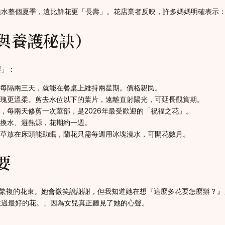
澆水整個夏季，遠比鮮花更「長壽」。花店業者反映，許多媽媽明確表示
與養護秘訣）
裡」：
每隔兩三天，就能在餐桌上維持兩星期。價格親民。
瑰更溫柔。剪去水位以下的葉片，遠離直射陽光，可延長觀賞期。
，每兩天修剪一次莖部，是2026年最受歡迎的「祝福之花」。
換水、避熱源，花期約一週。
草放在床頭能助眠，蘭花只需每週用冰塊澆水，可開花數月。
要
而繁複的花束。她會微笑說謝謝，但我知道她在想『這麼多花要怎麼辦？』
收過最好的花。」因為女兒真正聽見了她的心聲。