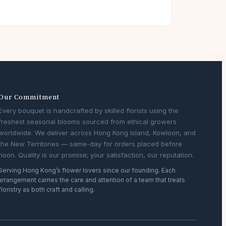
Our Commitment
Every bouquet is handcrafted by skilled florists using the
freshest seasonal blooms sourced from ethical growers
worldwide. We deliver across Hong Kong Island, Kowloon, and
the New Territories — same-day for orders placed before
noon. Quality is our promise; your satisfaction, our reputation.
Serving Hong Kong’s flower lovers since our founding. Each
arrangement carries the care and attention of a team that treats
floristry as both craft and calling.