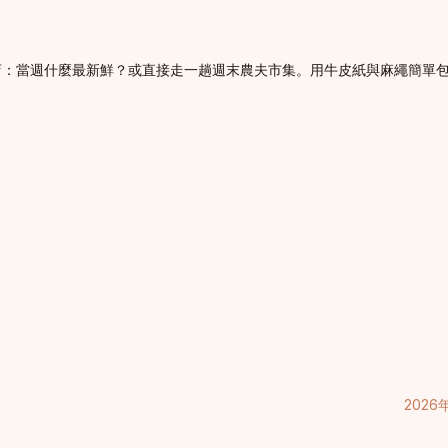
店：當週什麼最新鮮？或直接走一趟週末農夫市集。用牛皮紙與麻繩簡單
202