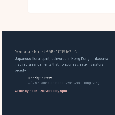
Yomota Florist 香港花店送花訂花
Japanese floral spirit, delivered in Hong Kong — ikebana-
inspired arrangements that honour each stem’s natural
beauty.
Headquarters
G/F, 67 Johnston Road, Wan Chai, Hong Kong
Order by noon · Delivered by 6pm