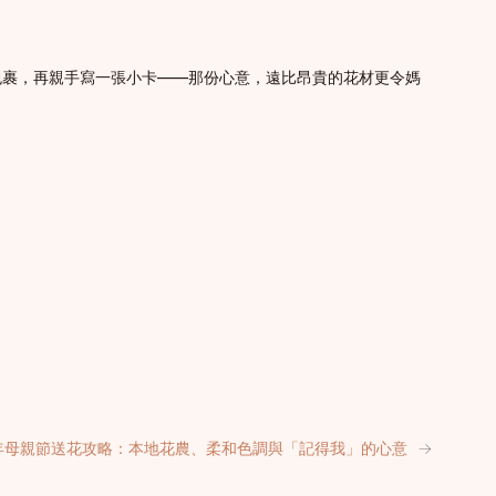
包裹，再親手寫一張小卡——那份心意，遠比昂貴的花材更令媽
6年母親節送花攻略：本地花農、柔和色調與「記得我」的心意
→