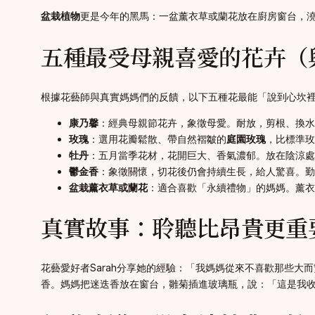
盆栽植物
更是今年的黑馬：一盆薰衣草或蘭花放在廚房窗台，
五種最受母親喜愛的花卉（
根據花藝師與真實媽媽們的反饋，以下五種花最能「說到心坎
康乃馨
：經典母親節花卉，象徵母愛。耐放，剪根、換水
玫瑰
：選用花瓣鬆散、帶自然褶皺的
庭園玫瑰
，比標準玫
牡丹
：五月當季花材，花開巨大、香氣濃郁。放在陰涼處
鬱金香
：象徵關懷，切花後仍會持續生長，給人驚喜。勤
盆栽薰衣草或蘭花
：適合喜歡「永續禮物」的媽媽。薰衣
真實故事：聆聽比昂貴更重
花藝愛好者Sarah分享她的經驗：「我媽媽從來不喜歡那些大
香。媽媽把迷迭香放在窗台，雛菊插進玻璃瓶，說：「這是我