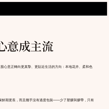
心意成主流
這股心意正轉向更真摯、更貼近生活的方向：本地花卉、柔和色
、保鮮期更長，而且幾乎沒有過度包裝——少了塑膠與膠帶，只有