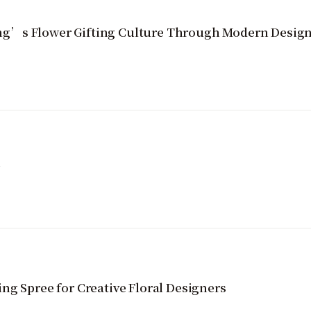
g’s Flower Gifting Culture Through Modern Design 
寵
ng Spree for Creative Floral Designers