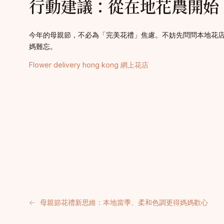
行動建議：從在地花農開始
今年的母親節，不必為「完美花禮」焦慮。不妨先問問本地花
媽難忘。
Flower delivery hong kong 網上花店
←
母親節花禮新思維：本地當季、柔和色調更得媽媽歡心