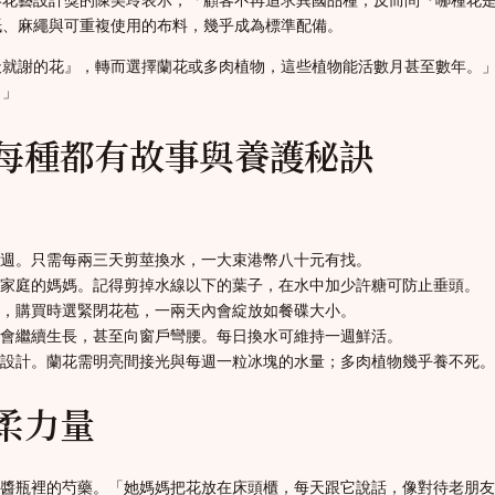
紙、麻繩與可重複使用的布料，幾乎成為標準配備。
天就謝的花』，轉而選擇蘭花或多肉植物，這些植物能活數月甚至數年。
。」
每種都有故事與養護秘訣
週。只需每兩三天剪莖換水，一大束港幣八十元有找。
家庭的媽媽。記得剪掉水線以下的葉子，在水中加少許糖可防止垂頭。
，購買時選緊閉花苞，一兩天內會綻放如餐碟大小。
會繼續生長，甚至向窗戶彎腰。每日換水可維持一週鮮活。
設計。蘭花需明亮間接光與每週一粒冰塊的水量；多肉植物幾乎養不死。
柔力量
果醬瓶裡的芍藥。「她媽媽把花放在床頭櫃，每天跟它說話，像對待老朋友