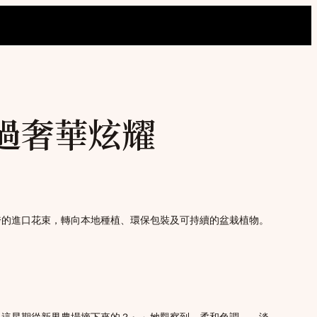
過奢華炫耀
浮誇的進口花束，轉向本地種植、環保包裝及可持續的盆栽植物。
是這星期從新界農場摘下來的？』」她觀察到，柔和色調——淡