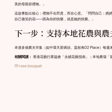
美的母親節禮物。」
這故事點出核心：禮物不在昂貴，而在心意。「問問自己：媽
自己微笑的花——因為你的快樂，就是她的快樂。」
下一步：支持本地花農與農
本港多個農夫市集（如中環天星碼頭、荔枝角D2 Place）
相關閱讀：
香港花藝行業協會「永續花藝指南」；本地農場「
111 rose bouquet