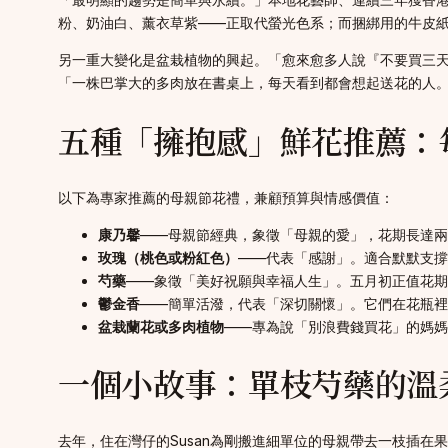
粉、奶油白、薰衣草紫——正取代螢光色系；而捆綁用的牛皮
另一重大變化是盆栽植物的興起。「愈來愈多人說『不要買三
「一株巴掌大的多肉放在書桌上，每天看到都會想起送花的人
五種「擁抱感」鮮花推薦：
以下為專家推薦的母親節花禮，兼顧預算與情感價值：
康乃馨
——母親節經典，象徵「母親的愛」，花期長達兩
玫瑰（桃色或粉紅色）
——代表「感謝」。適合默默支撐
芍藥
——象徵「美好祝願與幸福人生」。五月初正值花期
鬱金香
——簡單活潑，代表「深切關懷」。它們在花瓶裡
盆栽蘭花或多肉植物
——專為說「別浪費錢買花」的媽媽
一個小故事：單枝芍藥的溫
去年，住在灣仔的Susan為剛搬進細單位的母親帶去一枝插在