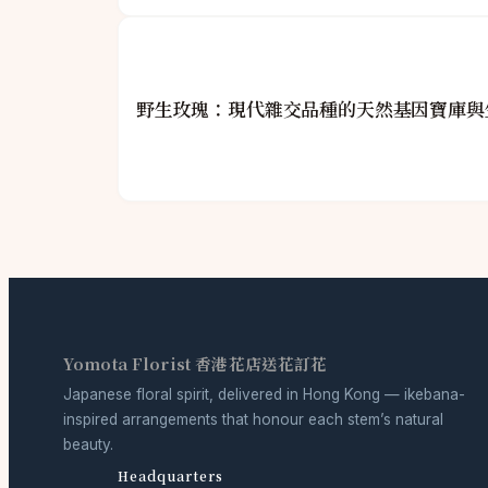
野生玫瑰：現代雜交品種的天然基因寶庫與
Yomota Florist 香港花店送花訂花
Japanese floral spirit, delivered in Hong Kong — ikebana-
inspired arrangements that honour each stem’s natural
beauty.
Headquarters