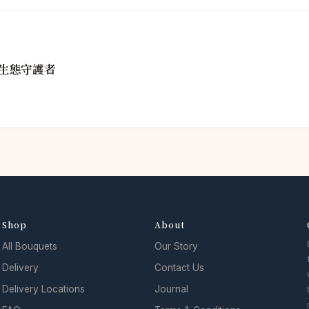
生態守護者
Shop
About
All Bouquets
Our Story
Delivery
Contact Us
Delivery Locations
Journal