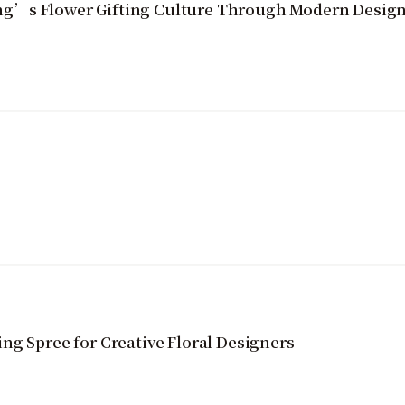
g’s Flower Gifting Culture Through Modern Design 
寵
ng Spree for Creative Floral Designers