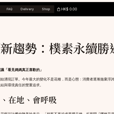
HK$ 0.00
FAQ
Delivery
Shop
花藝新趨勢：樸素永續勝
建議「看見媽媽真正喜歡的」
集已開始湧現訂單。今年最大的變化不是花種，而是心態：消費者逐漸拋棄
連結與環境責任的雙重追求。
單、在地、會呼吸
港花藝設計獎的陳美玲表示，「顧客不再追求異國品種，反而問『哪種花