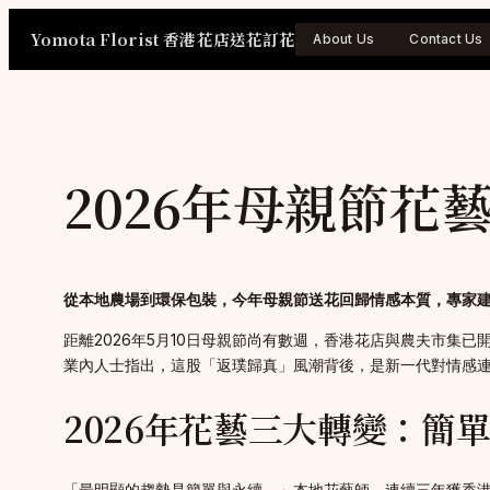
Skip
Yomota Florist 香港花店送花訂花
to
About Us
Contact Us
content
2026年母親節
從本地農場到環保包裝，今年母親節送花回歸情感本質，專家
距離2026年5月10日母親節尚有數週，香港花店與農夫市
業內人士指出，這股「返璞歸真」風潮背後，是新一代對情感
2026年花藝三大轉變：簡
「最明顯的趨勢是簡單與永續。」本地花藝師、連續三年獲香