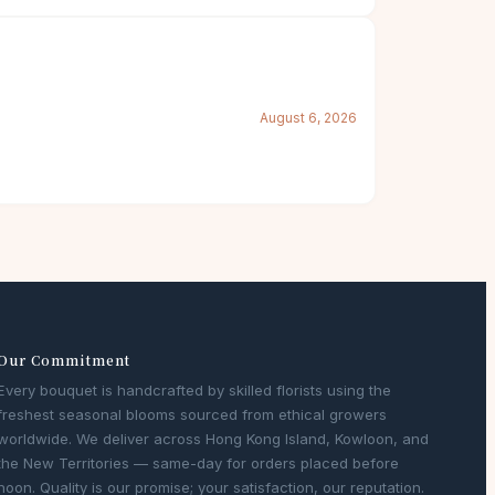
August 6, 2026
Our Commitment
Every bouquet is handcrafted by skilled florists using the
freshest seasonal blooms sourced from ethical growers
worldwide. We deliver across Hong Kong Island, Kowloon, and
the New Territories — same-day for orders placed before
noon. Quality is our promise; your satisfaction, our reputation.