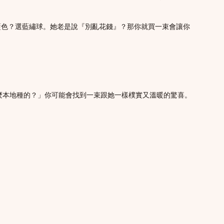
藍色？選藍繡球。她老是說『別亂花錢』？那你就買一束會讓你
什麼本地種的？」你可能會找到一束跟她一樣樸實又溫暖的驚喜。