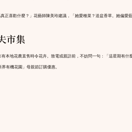
媽真正喜歡什麼？」花藝師陳美玲建議，「她愛種菜？送盆香草。她偏愛
夫市集
每週末有本地花農直售時令花卉。致電或親訪前，不妨問一句：「這星期有
新界有機花園」母親節訂購優惠。