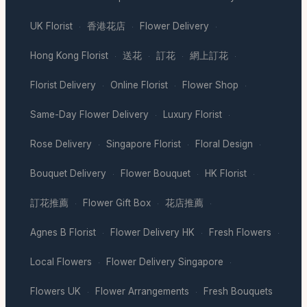
UK Florist
香港花店
Flower Delivery
·
·
·
Hong Kong Florist
送花
訂花
網上訂花
·
·
·
·
Florist Delivery
Online Florist
Flower Shop
·
·
·
Same-Day Flower Delivery
Luxury Florist
·
·
Rose Delivery
Singapore Florist
Floral Design
·
·
·
Bouquet Delivery
Flower Bouquet
HK Florist
·
·
·
訂花推薦
Flower Gift Box
花店推薦
·
·
·
Agnes B Florist
Flower Delivery HK
Fresh Flowers
·
·
·
Local Flowers
Flower Delivery Singapore
·
·
Flowers UK
Flower Arrangements
Fresh Bouquets
·
·