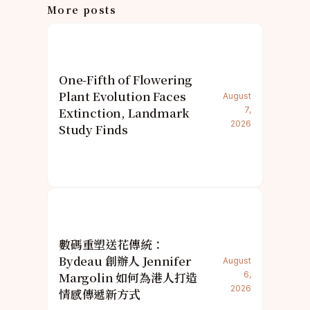
More posts
One-Fifth of Flowering
Plant Evolution Faces
August
Extinction, Landmark
7,
2026
Study Finds
數碼重塑送花傳統：
Bydeau 創辦人 Jennifer
August
Margolin 如何為港人打造
6,
2026
情感傳遞新方式