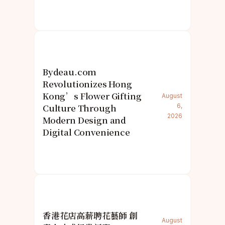
Bydeau.com
Revolutionizes Hong
Kong’s Flower Gifting
August
Culture Through
6,
2026
Modern Design and
Digital Convenience
香港花店高薪聘花藝師 創
August