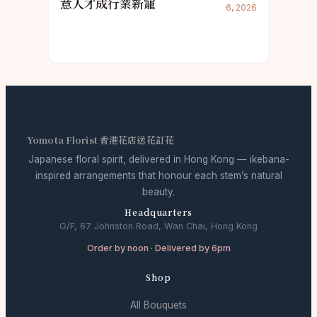
意人才成行業新寵
6, 2026
Yomota Florist 香港花店送花訂花
Japanese floral spirit, delivered in Hong Kong — ikebana-
inspired arrangements that honour each stem’s natural
beauty.
Headquarters
G/F, 67 Johnston Road, Wan Chai, Hong Kong
Order by noon · Delivered by 6pm
Shop
All Bouquets