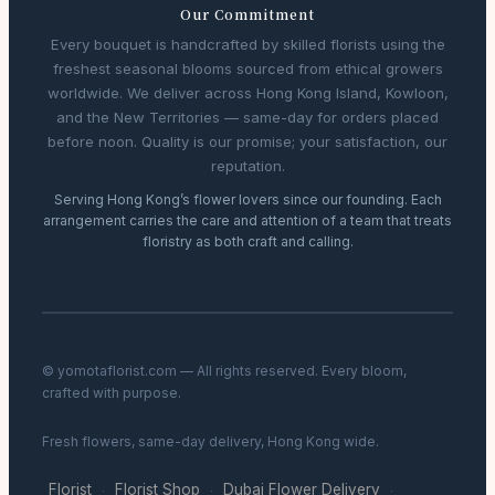
Our Commitment
Every bouquet is handcrafted by skilled florists using the
freshest seasonal blooms sourced from ethical growers
worldwide. We deliver across Hong Kong Island, Kowloon,
and the New Territories — same-day for orders placed
before noon. Quality is our promise; your satisfaction, our
reputation.
Serving Hong Kong’s flower lovers since our founding. Each
arrangement carries the care and attention of a team that treats
floristry as both craft and calling.
© yomotaflorist.com — All rights reserved. Every bloom,
crafted with purpose.
Fresh flowers, same-day delivery, Hong Kong wide.
Florist
Florist Shop
Dubai Flower Delivery
·
·
·