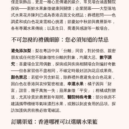
僅是裝飾品，更是一種心意傳遞的媒介。常見場合涵蓋醫院
探病——新鮮水果象徵健康與關懷；企業開幕——大型落地
式水果花卉陳列已成為香港店面文化標誌；葬禮慰問——色
調柔和或白色花束需精心挑選；節慶如中秋節與農曆新年，
各有專屬水果傳統；以及生日、喬遷與感謝等一般場合。
不可忽視的禮儀細節：您必須知道的禁忌
避免添加梨
：梨在粵語中與「分離」同音，對於情侶、親密
朋友或任何您不願象徵性分離的對象，均屬大忌。
數字講
究
：喜慶場合宜用偶數，探病或與疾病相關場合則偏好奇數
——但各家習俗不盡相同，不確定時最好諮詢花店或果商。
顏色禁忌
：若籃中另含鮮花，除葬禮外應避免全白色花束，
因白色在香港與哀悼緊密相連。
幸運水果
：橘子因與「財
富」諧音，幾乎萬無一失；蘋果象徵「平安」；柑橘成對贈
送，尤其珍貴於農曆新年期間。
醫院特殊考量
：部分病房不
建議攜帶榴槤等氣味濃烈水果，或難以剝皮食用的品項。探
訪加護病房前務必致電確認。
訂購渠道：香港哪裡可以選購水果籃