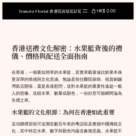
Skip
to
Yomota Florist 香港花店送花訂花
HK$ 0.00
content
香港送禮文化解密：水果籃背後的禮
儀、價格與配送全面指南
在香港，一個看似簡單的水果籃，其實承載著遠比鮮果本身
更深厚的情感與文化意涵。無論是前往醫院探病、祝賀銅鑼
灣新店開張，還是表達慰問，送對水果籃的重要性遠超一般
人的想像。送錯水果、數量或顏色，一份好意可能瞬間淪為
失禮之舉。
水果籃的文化根源：為何在香港如此重要
這項贈禮習俗可追溯至數百年來的粵語區及整個中國傳統文
化，其中特定水果、數字與顏色均蘊含象徵意義。水果籃不