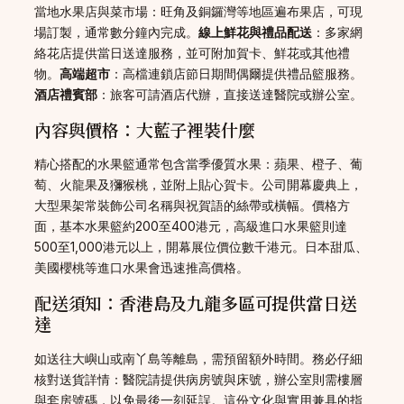
當地水果店與菜市場：旺角及銅鑼灣等地區遍布果店，可現
場訂製，通常數分鐘內完成。
線上鮮花與禮品配送
：多家網
絡花店提供當日送達服務，並可附加賀卡、鮮花或其他禮
物。
高端超市
：高檔連鎖店節日期間偶爾提供禮品籃服務。
酒店禮賓部
：旅客可請酒店代辦，直接送達醫院或辦公室。
內容與價格：大藍子裡裝什麼
精心搭配的水果籃通常包含當季優質水果：蘋果、橙子、葡
萄、火龍果及獼猴桃，並附上貼心賀卡。公司開幕慶典上，
大型果架常裝飾公司名稱與祝賀語的絲帶或橫幅。價格方
面，基本水果籃約200至400港元，高級進口水果籃則達
500至1,000港元以上，開幕展位價位數千港元。日本甜瓜、
美國櫻桃等進口水果會迅速推高價格。
配送須知：香港島及九龍多區可提供當日送
達
如送往大嶼山或南丫島等離島，需預留額外時間。務必仔細
核對送貨詳情：醫院請提供病房號與床號，辦公室則需樓層
與套房號碼，以免最後一刻延誤。這份文化與實用兼具的指