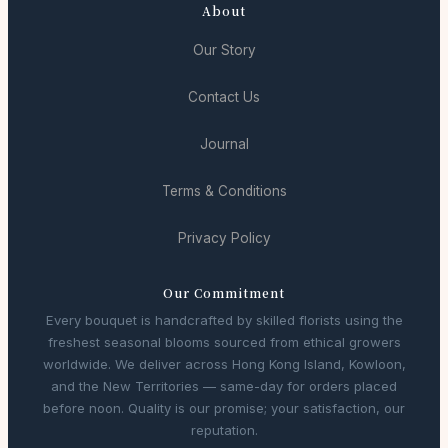
About
Our Story
Contact Us
Journal
Terms & Conditions
Privacy Policy
Our Commitment
Every bouquet is handcrafted by skilled florists using the
freshest seasonal blooms sourced from ethical growers
worldwide. We deliver across Hong Kong Island, Kowloon,
and the New Territories — same-day for orders placed
before noon. Quality is our promise; your satisfaction, our
reputation.