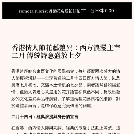
Skip
to
Yomota Florist 香港花店送花訂花
HK$ 0.00
content
香港情人節花藝差異：西方浪漫主宰
二月 傳統詩意盛放七夕
香港這座結合東西文化的國際都會，每年經歷兩次盛大的情
人節慶祝活動——全球普適的二月十四日西方情人節，以及
農曆七月初七、充滿本土情懷的七夕節，兩者雖然皆頌揚愛
情，但港人表達心意選用的花卉語言卻截然不同，反映出微
妙的文化差異與品味演變。了解這兩種花藝風格的細節，對
於送禮者而言，是確保心意完美傳達的關鍵。
二月十四日：經典浪漫與身份的宣言
在香港，西方情人節與高調、經典的浪漫手法劃上等號。這