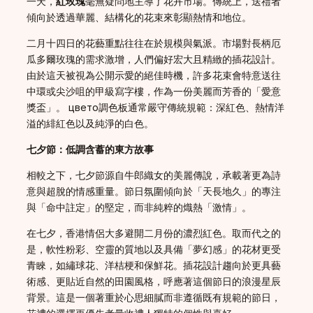
一天，
紅玫瑰
毫無疑問地主導了花卉市場。傳統上，送禮者
傾向於透過華麗、結構化的花束來彰顯熱情和地位。
二月十四日的花藝重點往往在於規模與氣派。市場對長柄厄
瓜多爾玫瑰的需求激增，人們偏好宏大且精緻的插花設計。
由於這天被視為公開示愛的絕佳時機，許多花束會特意送往
中環或尖沙咀的甲級寫字樓，作為一份美麗而芳香的「愛意
獎盃」。 цвето調色板通常嚴守傳統規範：深紅色、熱情洋
溢的緋紅色以及純淨的白色。
七夕節：低調含蓄的東方故事
相較之下，七夕節源自牛郎織女的美麗傳說，承載著更為詩
意與超脫的情感重量。節日氛圍傾向於「天長地久」的專注
與「命中註定」的堅定，而非純粹的熾熱「激情」。
在七夕，香港情侶大多避開二月份的濃烈紅色。取而代之的
是，軟性粉彩、空靈的質地以及具備「夢幻感」的花材更受
青睞，如繡球花、洋桔梗和保鮮花。插花設計趨向於更具藝
術感、更貼近自然的田園風格，呼應著這個節日的浪漫星辰
背景。這是一個著重於心思細膩而非遵循既有規範的節日，