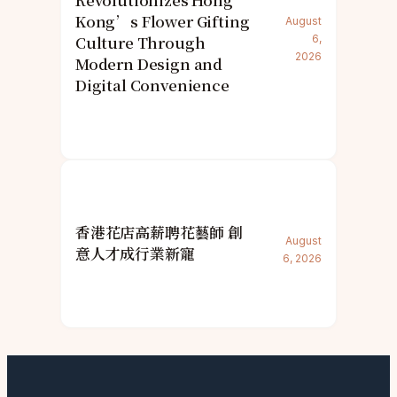
Revolutionizes Hong
Kong’s Flower Gifting
August
Culture Through
6,
2026
Modern Design and
Digital Convenience
香港花店高薪聘花藝師 創
August
意人才成行業新寵
6, 2026