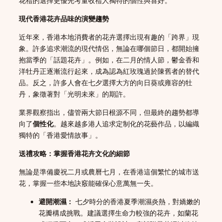
花禮的選擇更優先考量收禮人獨特的個性與喜好。
現代香港花卉品味的演變趨勢
近年來，香港本地消費者的花卉選擇出現有趣的「跨界」現
象。許多追求潮流的現代情侶，無論在哪個節日，都開始擁
抱當季的「話題花卉」。例如，在二月的情人節，鬱金香和
洋牡丹正逐漸流行起來，成為認為紅玫瑰過於陳舊者的替代
品。反之，許多人會在七夕選擇大方的向日葵或雍容的牡
丹，象徵著對「光明未來」的期許。
業界觀察指出，儘管兩大節日根源不同，但最終的趨勢都導
向了
個性化
。越來越多港人追求定制化的花藝作品，以編織
獨特的「香港愛情故事」。
送禮攻略：掌握香港花卉文化的細節
無論是準備慶祝二月或農曆七月，在香港這個繁忙的城市送
花，掌握一些本地訣竅能確保心意萬無一失。
避開潮濕：
七夕時分的香港夏季潮濕炎熱，對嬌嫩的
花瓣構成挑戰。建議選擇生命力較強的花卉，如蘭花