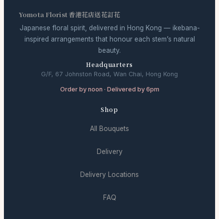
Yomota Florist 香港花店送花訂花
Japanese floral spirit, delivered in Hong Kong — ikebana-
inspired arrangements that honour each stem’s natural
beauty.
Headquarters
G/F, 67 Johnston Road, Wan Chai, Hong Kong
Order by noon · Delivered by 6pm
Shop
All Bouquets
Delivery
Delivery Locations
FAQ