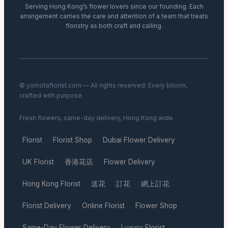
Serving Hong Kong’s flower lovers since our founding. Each
arrangement carries the care and attention of a team that treats
floristry as both craft and calling.
© yomotaflorist.com — All rights reserved. Every bloom,
crafted with purpose.
Fresh flowers, same-day delivery, Hong Kong wide.
Florist
Florist Shop
Dubai Flower Delivery
·
·
·
UK Florist
香港花店
Flower Delivery
·
·
·
Hong Kong Florist
送花
訂花
網上訂花
·
·
·
·
Florist Delivery
Online Florist
Flower Shop
·
·
·
Same-Day Flower Delivery
Luxury Florist