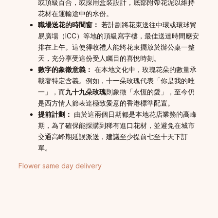
或頂級百合，或採用盒裝設計，底部附帶花泥以維持
花材在運輸途中的水份。
職場送花的時間窗：
若計劃將花束送往中環或環球貿
易廣場（ICC）等地的頂級寫字樓，最佳送達時間應安
排在上午。這使得收禮人能將花束擺放於辦公桌一整
天，充分享受這份受人矚目的喜悅時刻。
數字的象徵意義：
在本地文化中，玫瑰花朵的數量承
載著特定含義。例如，十一朵玫瑰代表「你是我的唯
一」，而
九十九朵玫瑰
則象徵「永恆的愛」，至今仍
是西方情人節表達極致愛意的香港標準配置。
提前計劃：
由於這兩個日期都是本地花店業務的高峰
期，為了確保能採購到稀有進口花材，並避免在城市
交通高峰期延誤派送，建議至少提前七至十天下訂
單。
Flower same day delivery