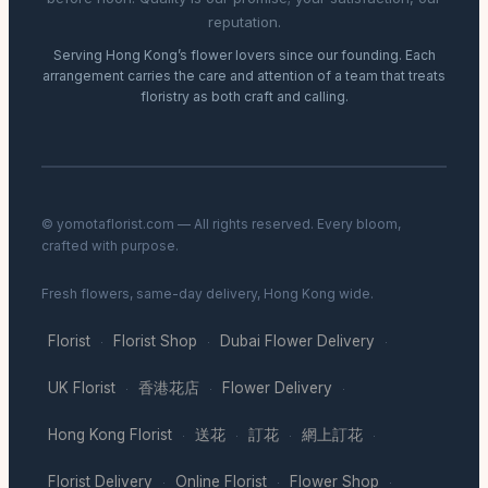
reputation.
Serving Hong Kong’s flower lovers since our founding. Each
arrangement carries the care and attention of a team that treats
floristry as both craft and calling.
© yomotaflorist.com — All rights reserved. Every bloom,
crafted with purpose.
Fresh flowers, same-day delivery, Hong Kong wide.
Florist
Florist Shop
Dubai Flower Delivery
·
·
·
UK Florist
香港花店
Flower Delivery
·
·
·
Hong Kong Florist
送花
訂花
網上訂花
·
·
·
·
Florist Delivery
Online Florist
Flower Shop
·
·
·