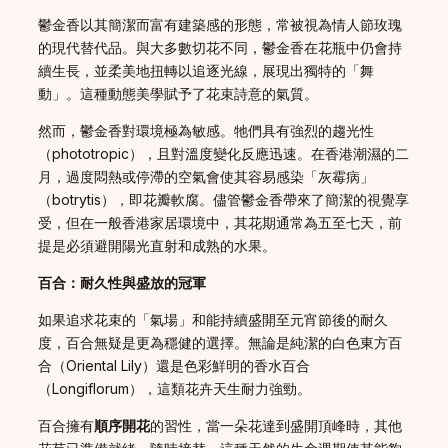
鬱金香以其簡潔而富有建築感的形態，常被視為情人節玫瑰
的現代替代品。與大多數切花不同，鬱金香在花瓶中仍會持
續生長，並柔美地扭轉以追逐光線，展現出獨特的「舞
動」。這種動態美學賦予了花束詩意的氣質。
然而，鬱金香對環境極為敏感。牠們具有強烈的趨光性
（phototropic），且對溫度變化反應迅速。在香港潮濕的二
月，過度悶熱或停滯的空氣會使其容易感染「灰霉病」
（botrytis），即花瓣軟腐。儘管鬱金香帶來了簡潔的視覺享
受，但在一般香港家居環境中，其花期通常為五至七天，前
提是必須避開陽光直射和成熟的水果。
百合：耐久性與盛放的冠軍
如果追求花束的「氣場」和能持續盛開至元宵節後的耐久
度，百合無疑是更為穩健的選擇。無論是純潔的白色東方百
合（Oriental Lily）還是色彩鮮明的香水百合
（Longiflorum），這類花卉天生耐力強勁。
百合擁有
順序開花
的習性，當一朵花達到盛開頂峰時，其他