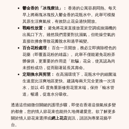
鬱金香的「冰塊療法」：
香港的公寓容易悶熱。每天
早上將兩塊冰塊投入鬱金香的花瓶水中。此舉可模擬
其原生涼爽氣候，有效防止花朵過快開放。
戰略性放置：
避免將花束直接放置於空調或抽濕機的
出風口下方。雖然我們需要對抗濕氣，但乾燥空氣的
直接吹拂會導致花瓣脫水和過早褐變。
百合花粉處理：
百合一旦開放，務必立即摘除橙色的
花藥（即覆蓋花粉的雄蕊）。此舉不僅能避免花粉弄
髒傢俱，更重要的作用是「欺騙」花朵，使其認為尚
未授粉成功，從而顯著延長其壽命。
定期換水與剪莖：
在高濕環境下，花瓶水中的細菌滋
生速度比涼爽地區更快。建議每兩天完全更換一次清
水，並以 45 度角重新修剪花莖末端，保持「輸水管
道」暢通，促進水分吸收。
透過這些細微但關鍵的護理步驟，即使在香港這個氣候多變
的都會，您的情人節花束也能持久地傳遞愛意。欲了解更多
關於情人節花束選擇或
網上花店
資訊，請諮詢專業花藝平
台。