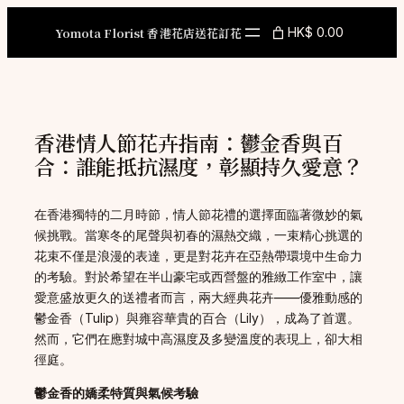
Skip
to
Yomota Florist 香港花店送花訂花
HK$ 0.00
content
香港情人節花卉指南：鬱金香與百
合：誰能抵抗濕度，彰顯持久愛意？
在香港獨特的二月時節，情人節花禮的選擇面臨著微妙的氣
候挑戰。當寒冬的尾聲與初春的濕熱交織，一束精心挑選的
花束不僅是浪漫的表達，更是對花卉在亞熱帶環境中生命力
的考驗。對於希望在半山豪宅或西營盤的雅緻工作室中，讓
愛意盛放更久的送禮者而言，兩大經典花卉——優雅動感的
鬱金香（Tulip）與雍容華貴的百合（Lily），成為了首選。
然而，它們在應對城中高濕度及多變溫度的表現上，卻大相
徑庭。
鬱金香的嬌柔特質與氣候考驗