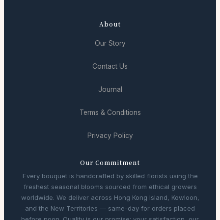
About
Our Story
Contact Us
Journal
Terms & Conditions
Privacy Policy
Our Commitment
Every bouquet is handcrafted by skilled florists using the
freshest seasonal blooms sourced from ethical growers
worldwide. We deliver across Hong Kong Island, Kowloon,
and the New Territories — same-day for orders placed
before noon. Quality is our promise; your satisfaction, our