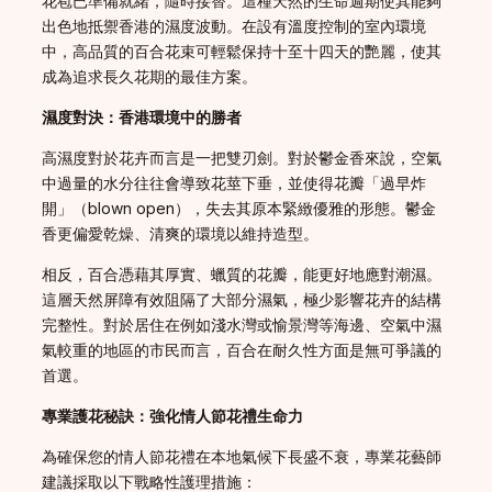
花苞已準備就緒，隨時接替。這種天然的生命週期使其能夠
出色地抵禦香港的濕度波動。在設有溫度控制的室內環境
中，高品質的百合花束可輕鬆保持十至十四天的艷麗，使其
成為追求長久花期的最佳方案。
濕度對決：香港環境中的勝者
高濕度對於花卉而言是一把雙刃劍。對於鬱金香來說，空氣
中過量的水分往往會導致花莖下垂，並使得花瓣「過早炸
開」（blown open），失去其原本緊緻優雅的形態。鬱金
香更偏愛乾燥、清爽的環境以維持造型。
相反，百合憑藉其厚實、蠟質的花瓣，能更好地應對潮濕。
這層天然屏障有效阻隔了大部分濕氣，極少影響花卉的結構
完整性。對於居住在例如淺水灣或愉景灣等海邊、空氣中濕
氣較重的地區的市民而言，百合在耐久性方面是無可爭議的
首選。
專業護花秘訣：強化情人節花禮生命力
為確保您的情人節花禮在本地氣候下長盛不衰，專業花藝師
建議採取以下戰略性護理措施：