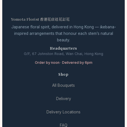
Yomota Florist 香港花店送花訂花
Japanese floral spirit, delivered in Hong Kong — ikebana-
inspired arrangements that honour each stem’s natural
beauty.
Headquarters
G/F, 67 Johnston Road, Wan Chai, Hong Kong
Order by noon · Delivered by 6pm
Shop
All Bouquets
Delivery
Delivery Locations
FAQ