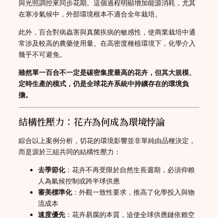
與光照調控來同步花期。這個過程明顯增加能源消耗，尤其
在寒冷氣候中，外部環境根本不適合全年栽培。
此外，百合對病蟲害與真菌疾病的敏感性，使商業栽培中通
常涉及較高的農藥使用量。在高密度種植環境下，化學介入
幾乎不可避免。
雖然單一百合不一定是碳密集度最高的花卉，但其大規模、
定時生產的模式，仍是全球花卉系統中持續存在的環境負
擔。
結構性壓力：花卉為何成為環境悖論
綜合以上案例分析，切花的環境影響並非單純由品種決定，
而是源於三組共同的結構性壓力：
去季節化
：花卉不再受限於自然生長週期，必須仰賴
人為氣候控制或跨半球供應
審美標準化
：外觀一致性要求，推高了化學投入與物
流成本
速度優先
：花卉易腐的本質，迫使全球供應鏈依賴空