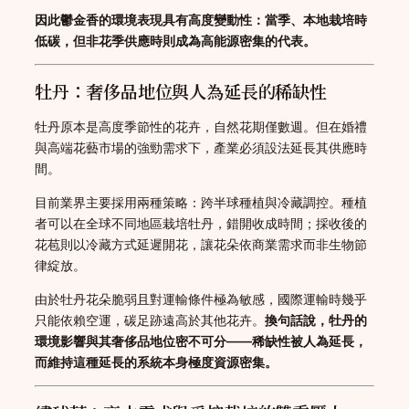
因此鬱金香的環境表現具有高度變動性：當季、本地栽培時
低碳，但非花季供應時則成為高能源密集的代表。
牡丹：奢侈品地位與人為延長的稀缺性
牡丹原本是高度季節性的花卉，自然花期僅數週。但在婚禮
與高端花藝市場的強勁需求下，產業必須設法延長其供應時
間。
目前業界主要採用兩種策略：跨半球種植與冷藏調控。種植
者可以在全球不同地區栽培牡丹，錯開收成時間；採收後的
花苞則以冷藏方式延遲開花，讓花朵依商業需求而非生物節
律綻放。
由於牡丹花朵脆弱且對運輸條件極為敏感，國際運輸時幾乎
只能依賴空運，碳足跡遠高於其他花卉。
換句話說，牡丹的
環境影響與其奢侈品地位密不可分——稀缺性被人為延長，
而維持這種延長的系統本身極度資源密集。