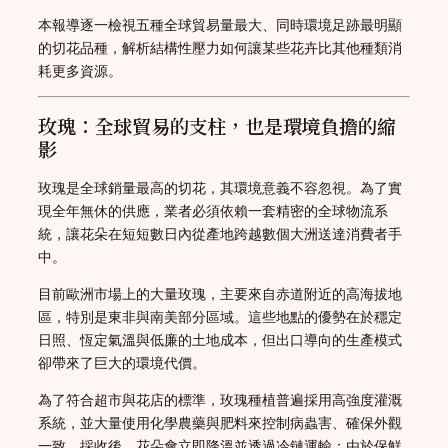
本報導逐一檢視五種全球貿易量最大、同時環境足跡最明顯
的切花品種，解析結構性壓力如何讓某些花卉比其他種類消
耗更多資源。
玫瑰：全球貿易的支柱，也是環境負擔的縮
影
玫瑰是全球銷量最高的切花，其環境意義不容忽視。為了實
現全年無休的供應，業者必須依賴一套精密的全球物流系
統，讓花朵在短短數日內從產地跨越數個大洲送達消費者手
中。
目前歐洲市場上的大量玫瑰，主要來自赤道附近的高海拔地
區，特別是東非與南美部分區域。這些地點的優勢在於穩定
日照、恆定氣溫與低廉的土地成本，但出口導向的生產模式
卻帶來了巨大的環境代價。
為了符合超市與花店的標準，玫瑰種植普遍採用高強度灌溉
系統，並大量使用化學農藥與肥料來控制病蟲害、確保外觀
一致。採收後，花朵會立即降溫並透過冷鏈運輸；由於保鮮