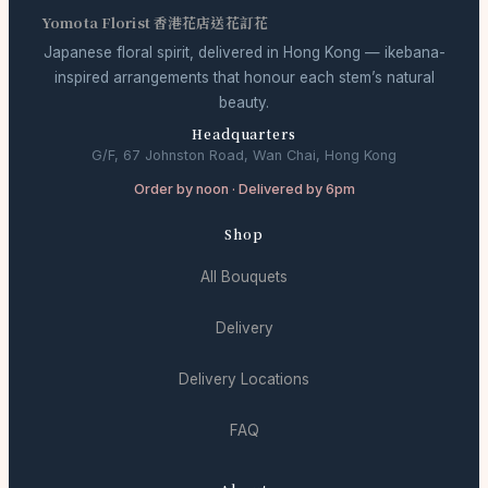
Yomota Florist 香港花店送花訂花
Japanese floral spirit, delivered in Hong Kong — ikebana-
inspired arrangements that honour each stem’s natural
beauty.
Headquarters
G/F, 67 Johnston Road, Wan Chai, Hong Kong
Order by noon · Delivered by 6pm
Shop
All Bouquets
Delivery
Delivery Locations
FAQ