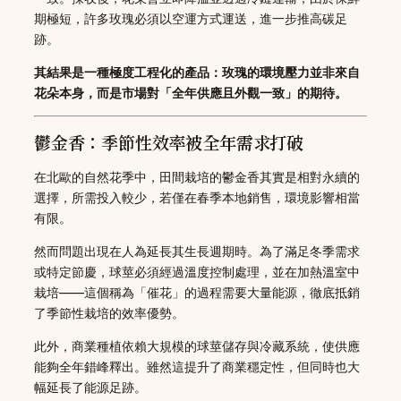
期極短，許多玫瑰必須以空運方式運送，進一步推高碳足
跡。
其結果是一種極度工程化的產品：玫瑰的環境壓力並非來自
花朵本身，而是市場對「全年供應且外觀一致」的期待。
鬱金香：季節性效率被全年需求打破
在北歐的自然花季中，田間栽培的鬱金香其實是相對永續的
選擇，所需投入較少，若僅在春季本地銷售，環境影響相當
有限。
然而問題出現在人為延長其生長週期時。為了滿足冬季需求
或特定節慶，球莖必須經過溫度控制處理，並在加熱溫室中
栽培——這個稱為「催花」的過程需要大量能源，徹底抵銷
了季節性栽培的效率優勢。
此外，商業種植依賴大規模的球莖儲存與冷藏系統，使供應
能夠全年錯峰釋出。雖然這提升了商業穩定性，但同時也大
幅延長了能源足跡。