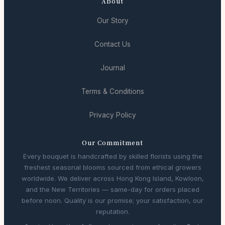
About
Our Story
Contact Us
Journal
Terms & Conditions
Privacy Policy
Our Commitment
Every bouquet is handcrafted by skilled florists using the
freshest seasonal blooms sourced from ethical growers
worldwide. We deliver across Hong Kong Island, Kowloon,
and the New Territories — same-day for orders placed
before noon. Quality is our promise; your satisfaction, our
reputation.