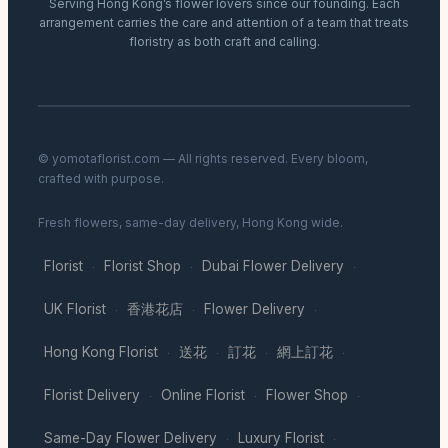
Serving Hong Kong’s flower lovers since our founding. Each
arrangement carries the care and attention of a team that treats
floristry as both craft and calling.
© yomotaflorist.com — All rights reserved. Every bloom,
crafted with purpose.
Fresh flowers, same-day delivery, Hong Kong wide.
Florist
Florist Shop
Dubai Flower Delivery
·
·
·
UK Florist
香港花店
Flower Delivery
·
·
·
Hong Kong Florist
送花
訂花
網上訂花
·
·
·
·
Florist Delivery
Online Florist
Flower Shop
·
·
·
Same-Day Flower Delivery
Luxury Florist
·
·