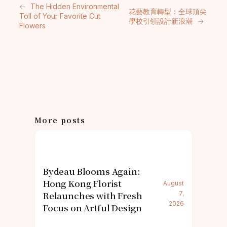
←
The Hidden Environmental
花藝教育轉型：全球頂尖
Toll of Your Favorite Cut
學校引領設計新浪潮
→
Flowers
More posts
Bydeau Blooms Again:
Hong Kong Florist
August
Relaunches with Fresh
7,
2026
Focus on Artful Design