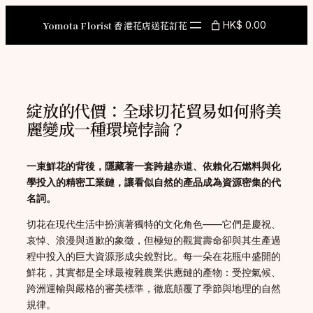
Skip
to
Yomota Florist 香港花店送花訂花
HK$ 0.00
content
綻放的代價：全球切花貿易如何將美
麗變成一種環境悖論？
一束鮮花的背後，隱藏著一套跨越赤道、依賴化石燃料與化
學投入的精密工業鏈，讓看似自然的產品成為資源密集的代
名詞。
切花在現代生活中扮演著獨特的文化角色——它們是慶祝、
哀悼、浪漫與道歉的象徵，但極短的觀賞壽命卻與其生產過
程中投入的巨大資源形成尖銳對比。每一朵在花瓶中盛開的
鮮花，其實都是全球最複雜農業供應鏈的產物：受控氣候、
跨洲運輸與嚴格的審美標準，徹底顛覆了季節與地理的自然
規律。