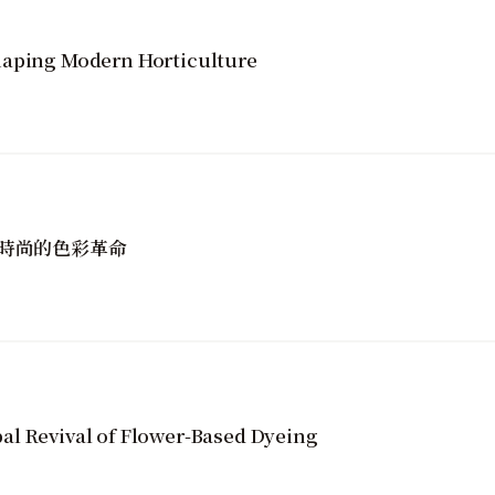
haping Modern Horticulture
時尚的色彩革命
al Revival of Flower-Based Dyeing