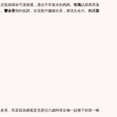
，且瓶插壽命可達兩週，適合不常換水的媽媽。
玫瑰
以經典而溫
親。
鬱金香
簡約低調，在花瓶中繼續生長，展現生命力。
向日葵
朵多美，而是因為雛菊是克萊兒六歲時母女倆一起種下的第一種