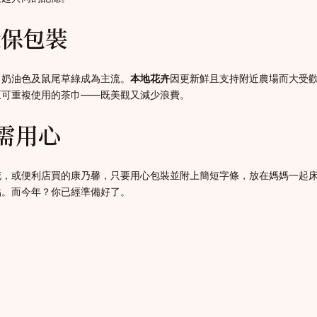
環保包裝
、奶油色及鼠尾草綠成為主流。
本地花卉
因更新鮮且支持附近農場而大受
至可重複使用的茶巾——既美觀又減少浪費。
需用心
花，或便利店買的康乃馨，只要用心包裝並附上簡短字條，放在媽媽一起
點。而今年？你已經準備好了。