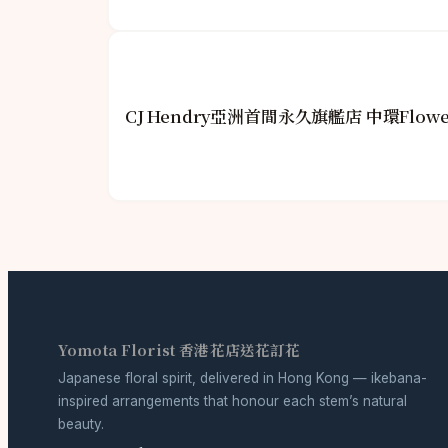
CJ Hendry亞洲首間永久旗艦店 中環Flowe
Yomota Florist 香港花店送花訂花
Japanese floral spirit, delivered in Hong Kong — ikebana-
inspired arrangements that honour each stem’s natural
beauty.