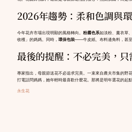
2026年趨勢：柔和色調與
今年花卉市場出現明顯的風格轉向。
粉霧色系
如淡粉、薰衣草
收穫」的媽媽。同時，
環保包裝
——牛皮紙、布料邊角料，甚
最後的提醒：不必完美，只
專家指出，母親節送花不必追求完美。一束來自農夫市集的野
打電話問媽媽，她年輕時最喜歡什麼花。那將是明年選花的起
永生花