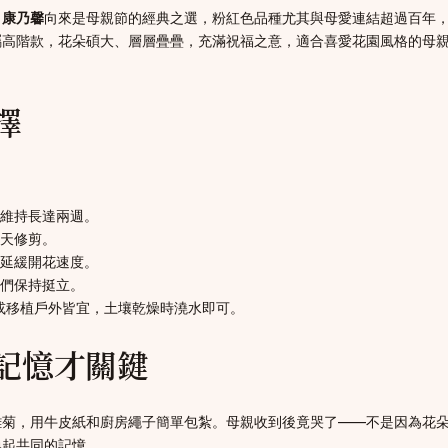
。
康乃馨
向來是母親節的經典之選，粉紅色品種尤其與母愛連結超過百年
屬高階款，花朵碩大、層層疊疊，充滿祝福之意，適合喜愛花園風格的母
擇
維持長達兩週。
天修剪。
延緩開花速度。
們保持挺立。
賞或移植戶外皆宜，土壤乾燥時澆水即可。
記憶才關鍵
雛菊，用牛皮紙和廚房繩子簡單包紮。母親收到後竟哭了——不是因為花
喚起共同的記憶。