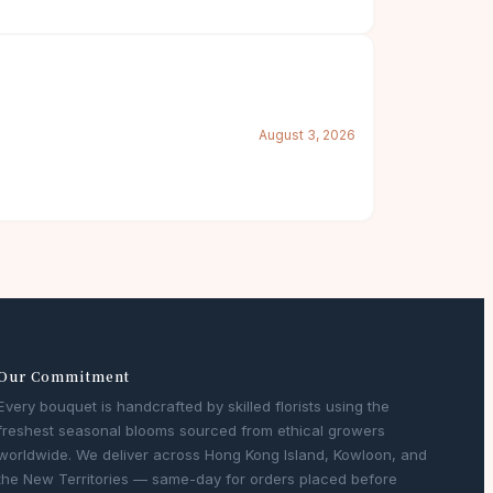
August 3, 2026
Our Commitment
Every bouquet is handcrafted by skilled florists using the
freshest seasonal blooms sourced from ethical growers
worldwide. We deliver across Hong Kong Island, Kowloon, and
the New Territories — same-day for orders placed before