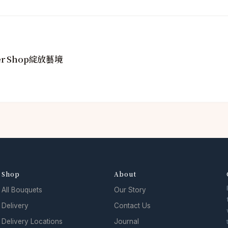
r Shop綻放藝境
Shop
About
All Bouquets
Our Story
Delivery
Contact Us
Delivery Locations
Journal