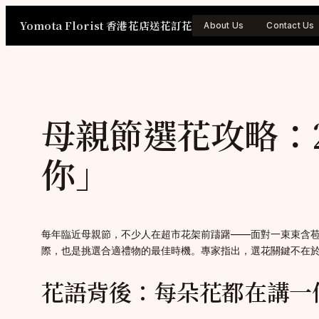
Skip
Yomota Florist 香港花店送花訂花
to
About Us
Contact Us
content
母親節選花攻略：2
你」
每年臨近母親節，不少人在超市花架前躊躇——面對一束束含苞
際，也是挑選合適禮物的最佳時機。專家指出，選花關鍵不在
花語背後：每朵花都在講一