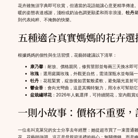
花卉雖無須字典即可欣賞，但適當的花語能讓心意更精準傳達
暖的姿態表達感謝，淺粉或奶油色調更顯柔和而非浪漫。
牡丹
則代表純粹、不掩飾的快樂。
五種適合真實媽媽的花卉選
根據媽媽的個性與生活習慣，花藝師建議以下清單：
康乃馨
：耐放、價格親民，修剪莖部並每兩三天換水即可
玫瑰
：選用庭園玫瑰，外觀更自然，需清潔瓶水並每隔一
牡丹
：花苞緊實，綻放後如雲絮般柔軟，避免陽光直射可
鬱金香
：會向光彎曲，這是其獨特魅力，用冷水可幫助它
盆栽繡球花
：2026年人氣選擇，可持續開花，室內觀
一則小故事：價格不重要，
一位名叫克萊兒的女士分享去年經歷：她從超市買了一束普通
花。花藝師強調，這正是母親節送禮的核心：無關價錢，而是