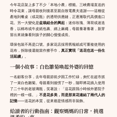
今年花店架上多了不少「本地小農」標籤。三峽農場直送的
時令花束，讓母親收到後甚至親自致電農夫道謝——這種從
產地到餐桌（或花瓶）的透明供應鏈，正逐漸取代高價進口
花。另一大變化是
盆栽組合的興起
：迷你玫瑰、薄荷或迷迭
香，以棉布或牛皮紙包裹、綁上麻繩，母親養著養著，新芽
冒出來就像看到孩子的關心慢慢成長。
環保包裝不再是口號。多家花店採用舊報紙或可重複使用的
花布，拆除後還能當作擦手巾，
真正實現「送花也送一份生
活延續」
。
一個小故事：白色雛菊喚起外婆的回憶
一名顧客分享，去年母親節前夕因工作忙碌，匆忙在超市抓
了一束白色雛菊。母親看到後愣了一秒，隨即將花插入使用
了二十年的老玻璃瓶，笑著說：「這花跟我小時候外婆院子
裡的一模一樣。」
不是花多美，而是那束花連結了兩代人的
記憶
——送花的本質，從來都是情感而非裝飾。
給讀者的行動指南：觀察媽媽的日常，挑選
溫柔的一束