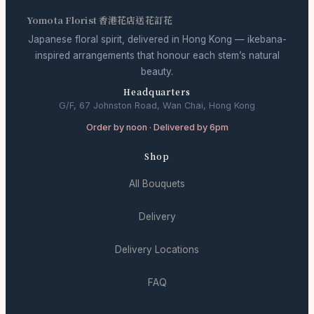
Yomota Florist 香港花店送花訂花
Japanese floral spirit, delivered in Hong Kong — ikebana-
inspired arrangements that honour each stem’s natural
beauty.
Headquarters
G/F, 67 Johnston Road, Wan Chai, Hong Kong
Order by noon · Delivered by 6pm
Shop
All Bouquets
Delivery
Delivery Locations
FAQ