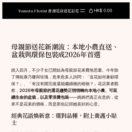
Skip
to
Yomota Florist 香港花店送花訂花
HK$ 0.00
content
母親節送花新潮流：本地小農直送、
盆栽與環保包裝成2026年首選
踏入四月，不少子女已開始為母親節花束費煞思量。今年除
了傳統康乃馨與玫瑰，愈來愈多人詢問：「送花如何兼顧環
保？」、「有沒有開完後還能繼續種的植物？」花店業者觀
察，
2026年母親節的選花趨勢正悄悄轉向本地小農、可延
續生命的盆栽，以及零浪費包裝
——媽媽們真正在意的，從
來不是花束的價格，而是那份記得她喜好的心意。
經典花語煥新意：選對品種，附上養護小貼
士