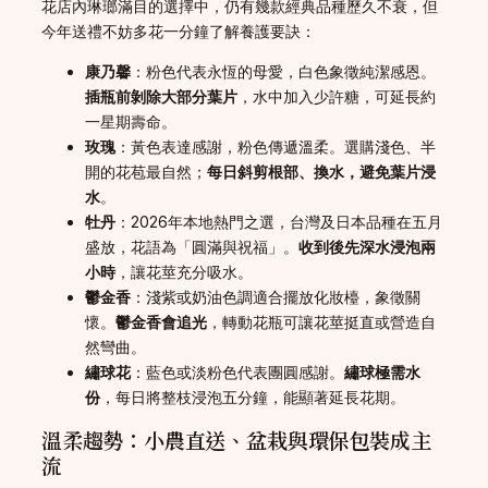
花店內琳瑯滿目的選擇中，仍有幾款經典品種歷久不衰，但
今年送禮不妨多花一分鐘了解養護要訣：
康乃馨
：粉色代表永恆的母愛，白色象徵純潔感恩。
插瓶前剝除大部分葉片
，水中加入少許糖，可延長約
一星期壽命。
玫瑰
：黃色表達感謝，粉色傳遞溫柔。選購淺色、半
開的花苞最自然；
每日斜剪根部、換水，避免葉片浸
水
。
牡丹
：2026年本地熱門之選，台灣及日本品種在五月
盛放，花語為「圓滿與祝福」。
收到後先深水浸泡兩
小時
，讓花莖充分吸水。
鬱金香
：淺紫或奶油色調適合擺放化妝檯，象徵關
懷。
鬱金香會追光
，轉動花瓶可讓花莖挺直或營造自
然彎曲。
繡球花
：藍色或淡粉色代表團圓感謝。
繡球極需水
份
，每日將整枝浸泡五分鐘，能顯著延長花期。
溫柔趨勢：小農直送、盆栽與環保包裝成主
流