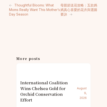
←
Thoughtful Blooms: What
母親節送花攻略：五款媽
Moms Really Want This Mother’s
媽真心喜愛的花卉與選購
Day Season
要訣
→
More posts
International Coalition
Wins Chelsea Gold for
August
Orchid Conservation
9,
2026
Effort