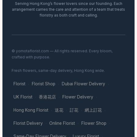
Serving Hong Kong’s flower lovers since our founding. Each
arrangement carries the care and attention of a team that treats
floristry as both craft and calling.
© yomotaflorist.com — All rights reserved. Every bloom,
crafted with purpose.
Fresh flowers, same-day delivery, Hong Kong wide.
Florist
Florist Shop
Dubai Flower Delivery
·
·
·
UK Florist
香港花店
Flower Delivery
·
·
·
Hong Kong Florist
送花
訂花
網上訂花
·
·
·
·
Florist Delivery
Online Florist
Flower Shop
·
·
·
Same-Day Flower Delivery
Luxury Florist
·
·