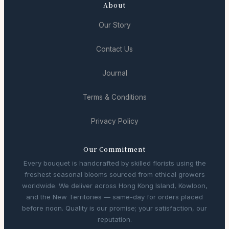
About
Our Story
Contact Us
Journal
Terms & Conditions
Privacy Policy
Our Commitment
Every bouquet is handcrafted by skilled florists using the
freshest seasonal blooms sourced from ethical growers
worldwide. We deliver across Hong Kong Island, Kowloon,
and the New Territories — same-day for orders placed
before noon. Quality is our promise; your satisfaction, our
reputation.