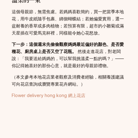
這個母親節，無需焦慮。若媽媽喜歡簡約，買一把當季本地
花，用牛皮紙隨手包裹、綁個蝴蝶結；若她偏愛實用，選一
盆耐養的香草或多肉植物；若預算有限，超市的小雛菊或滿
天星插在可愛馬克杯裡，同樣能令她心花怒放。
下一步：這個週末先偷偷觀察媽媽最近偏好的顏色、是否愛
種花、廚房桌上是否又空了花瓶。
然後走進花店，對老闆
說：「我要送給媽媽的，可以幫我挑溫柔一點的嗎？」——
你記得她喜好的那份心意，就是最好的母親節禮物。
（本文參考本地花店業者觀察及消費者經驗，相關養護建議
可向花店查詢或瀏覽專業花卉網站。）
Flower delivery hong kong 網上花店