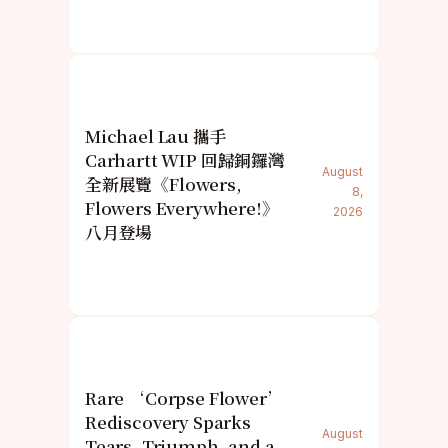
Michael Lau 攜手
Carhartt WIP 回歸銅鑼灣
August
全新展覽《Flowers,
8,
Flowers Everywhere!》
2026
八月登場
Rare ‘Corpse Flower’
Rediscovery Sparks
August
Tears, Triumph, and a