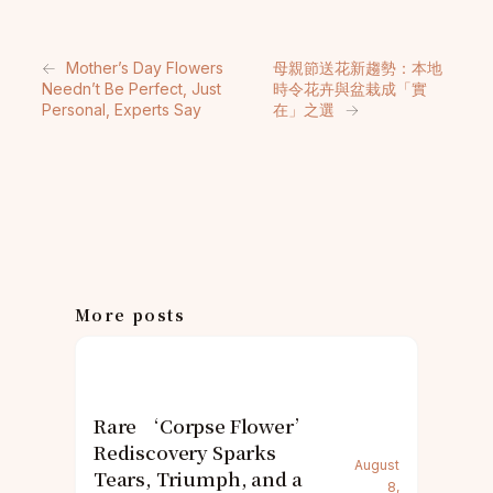
←
Mother’s Day Flowers
母親節送花新趨勢：本地
Needn’t Be Perfect, Just
時令花卉與盆栽成「實
Personal, Experts Say
在」之選
→
More posts
Rare ‘Corpse Flower’
Rediscovery Sparks
August
Tears, Triumph, and a
8,