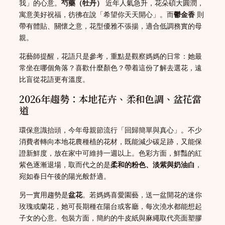
我」的心意。
芍藥（牡丹）
近年人氣急升，花朵碩大圓潤，
寓意美好祝福，彷彿在說「希望你天天開心」。而
鬱金香
則
帶有體貼、關懷之意，花型優雅不張揚，適合低調務實的母
親。
花藝師提醒，花語只是參考，重點是觀察媽媽的日常：她最
常坐在哪個角落？喜歡什麼顏色？帶着這份了解去選花，遠
比盲從花語更有溫度。
2026年趨勢：本地花卉、柔和色調、盆花當
道
環保意識抬頭，今年母親節流行「回歸簡單與真心」。不少
消費者轉向本地花農種植的花材，既能減少碳足跡，又能保
證新鮮度，放在家中可維持一週以上。色彩方面，鮮豔的紅
紫色逐漸退場，取而代之的是
柔和的粉色、淡紫與奶油白
，
宛如春日午後的陽光般舒適。
另一實用趨勢是
盆花
。若媽媽喜愛園藝，送一盆開花的迷你
玫瑰或蘭花，她可長期種在陽台或客廳，每次澆水都能想起
子女的心意。包裝方面，簡約的牛皮紙與麻繩取代亮面塑膠