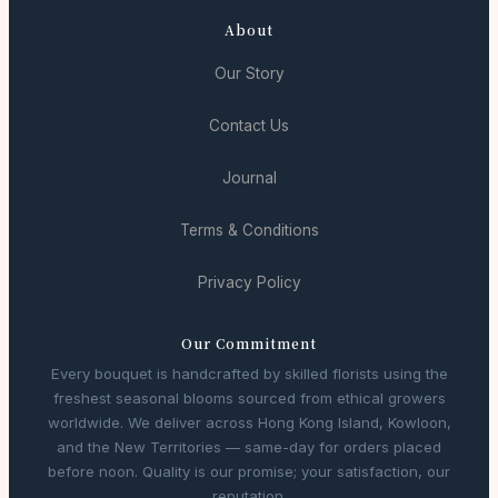
About
Our Story
Contact Us
Journal
Terms & Conditions
Privacy Policy
Our Commitment
Every bouquet is handcrafted by skilled florists using the
freshest seasonal blooms sourced from ethical growers
worldwide. We deliver across Hong Kong Island, Kowloon,
and the New Territories — same-day for orders placed
before noon. Quality is our promise; your satisfaction, our
reputation.