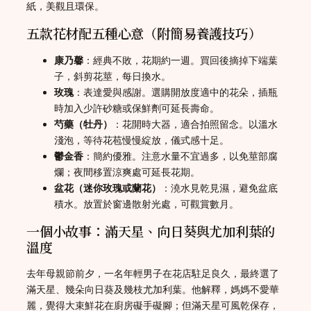
紙，美觀且環保。
五款花材配五種心意（附簡易養護技巧）
康乃馨
：經典不敗，花期約一週。買回後摘掉下端葉
子，斜剪花莖，每日換水。
玫瑰
：表達愛與感謝。選購開放度適中的花朵，插瓶
時加入少許砂糖或保鮮劑可延長壽命。
芍藥（牡丹）
：花開時大器，適合拍照留念。以溫水
淺泡，等待花苞慢慢綻放，儀式感十足。
鬱金香
：簡約優雅。注意水量不宜過多，以免莖部腐
爛；夜間移置涼爽處可延長花期。
盆花（迷你玫瑰或蘭花）
：澆水見乾見濕，避免盆底
積水。放置於窗邊散射光處，可觀賞數月。
一個小故事：滿天星、向日葵與尤加利葉的
溫度
去年母親節前夕，一名年輕男子在花店駐足良久，最終選了
滿天星、幾朵向日葵及幾枝尤加利葉。他解釋，媽媽不愛華
麗，覺得大束鮮花在廚房礙手礙腳；但滿天星可風乾保存，