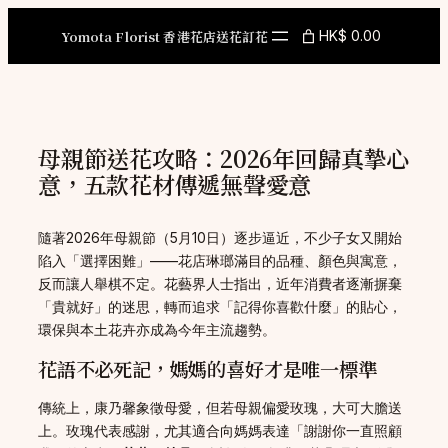
Skip
to
Yomota Florist 香港花店送花訂花
HK$ 0.00
content
母親節送花攻略：2026年回歸真摯心
意，五款花材傳遞無聲愛意
隨著2026年母親節（5月10日）逐步逼近，不少子女又開始
陷入「選擇困難」——花店琳瑯滿目的品種、顏色與寓意，
反而讓人舉棋不定。花藝界人士指出，近年消費者逐漸摒棄
「貴就好」的迷思，轉而追求「記得你喜歡什麼」的貼心，
環保與本土花卉亦成為今年主流趨勢。
花語不必死記，媽媽的喜好才是唯一標準
傳統上，康乃馨象徵母愛，但若母親偏愛玫瑰，大可大膽送
上。玫瑰代表感謝，尤其適合向媽媽表達「謝謝你一直照顧