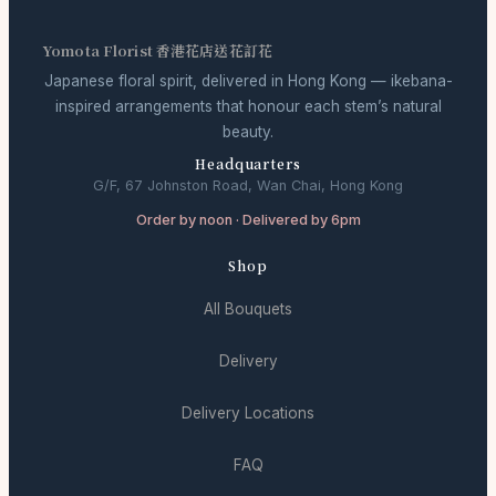
Yomota Florist 香港花店送花訂花
Japanese floral spirit, delivered in Hong Kong — ikebana-
inspired arrangements that honour each stem’s natural
beauty.
Headquarters
G/F, 67 Johnston Road, Wan Chai, Hong Kong
Order by noon · Delivered by 6pm
Shop
All Bouquets
Delivery
Delivery Locations
FAQ