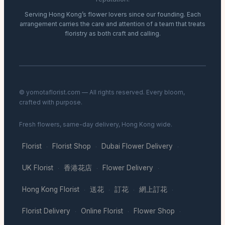
Serving Hong Kong’s flower lovers since our founding. Each
arrangement carries the care and attention of a team that treats
floristry as both craft and calling.
© yomotaflorist.com — All rights reserved. Every bloom,
crafted with purpose.
Fresh flowers, same-day delivery, Hong Kong wide.
Florist
Florist Shop
Dubai Flower Delivery
·
·
·
UK Florist
香港花店
Flower Delivery
·
·
·
Hong Kong Florist
送花
訂花
網上訂花
·
·
·
·
Florist Delivery
Online Florist
Flower Shop
·
·
·