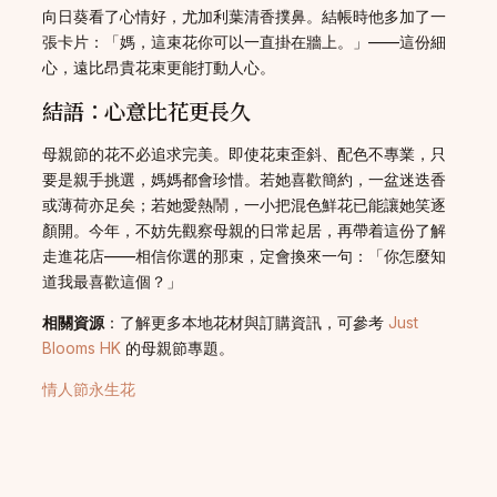
向日葵看了心情好，尤加利葉清香撲鼻。結帳時他多加了一
張卡片：「媽，這束花你可以一直掛在牆上。」——這份細
心，遠比昂貴花束更能打動人心。
結語：心意比花更長久
母親節的花不必追求完美。即使花束歪斜、配色不專業，只
要是親手挑選，媽媽都會珍惜。若她喜歡簡約，一盆迷迭香
或薄荷亦足矣；若她愛熱鬧，一小把混色鮮花已能讓她笑逐
顏開。今年，不妨先觀察母親的日常起居，再帶着這份了解
走進花店——相信你選的那束，定會換來一句：「你怎麼知
道我最喜歡這個？」
相關資源
：了解更多本地花材與訂購資訊，可參考
Just
Blooms HK
的母親節專題。
情人節永生花