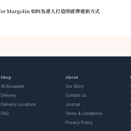
fer Margolin 如何為港人打造情感傳遞新方式
Shop
About
All Bouquets
Our Story
Delivery
Contact Us
Delivery Locations
Journal
FAQ
Terms & Conditions
Privacy Policy