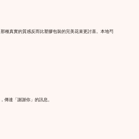
，那種真實的質感反而比塑膠包裝的完美花束更討喜。本地芍
，傳達「謝謝你」的訊息。