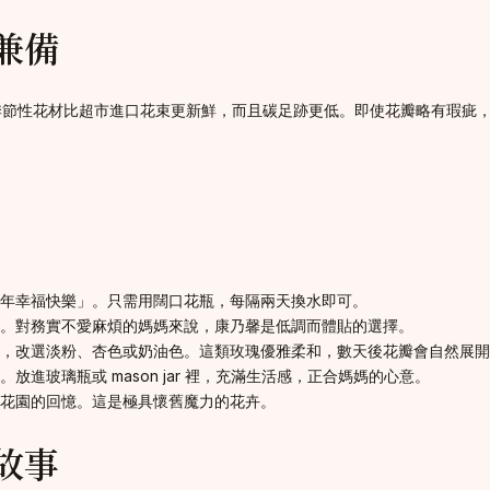
兼備
季節性花材比超市進口花束更新鮮，而且碳足跡更低。即使花瓣略有瑕疵
年幸福快樂」。只需用闊口花瓶，每隔兩天換水即可。
。對務實不愛麻煩的媽媽來說，康乃馨是低調而體貼的選擇。
，改選淡粉、杏色或奶油色。這類玫瑰優雅柔和，數天後花瓣會自然展開
進玻璃瓶或 mason jar 裡，充滿生活感，正合媽媽的心意。
花園的回憶。這是極具懷舊魔力的花卉。
故事