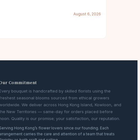
August 6, 2026
Our Commitment
Every bouquet is handcrafted by skilled florists using the
freshest seasonal blooms sourced from ethical growers
worldwide. We deliver across Hong Kong Island, Kowloon, and
the New Territories — same-day for orders placed before
noon. Quality is our promise; your satisfaction, our reputation.
Serving Hong Kong’s flower lovers since our founding. Each
arrangement carries the care and attention of a team that treats
floristry as both craft and calling.