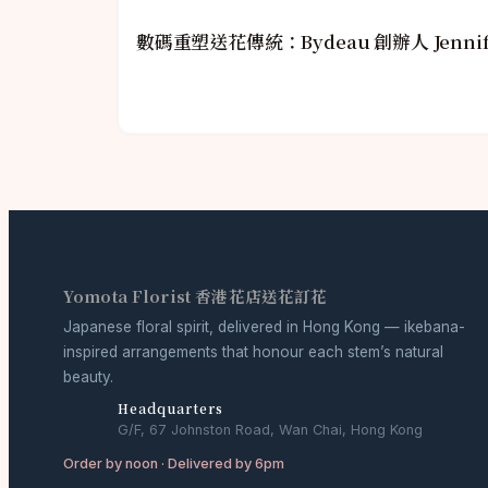
數碼重塑送花傳統：Bydeau 創辦人 Jenni
Yomota Florist 香港花店送花訂花
Japanese floral spirit, delivered in Hong Kong — ikebana-
inspired arrangements that honour each stem’s natural
beauty.
Headquarters
G/F, 67 Johnston Road, Wan Chai, Hong Kong
Order by noon · Delivered by 6pm