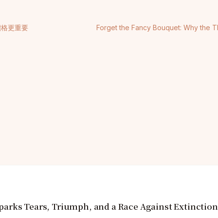
價格更重要
Forget the Fancy Bouquet: Why the T
arks Tears, Triumph, and a Race Against Extinction