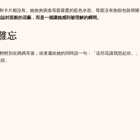
連絲帶和卡片都沒有。她匆匆插進母親最愛的藍色水壺。母親沒有抱怨包裝簡
雜誌封面般的花藝，而是一個讓她感到被理解的瞬間。
難忘
花，輕輕別在媽媽耳後；或者遞給她的同時說一句：「這些花讓我想起你。
記得。