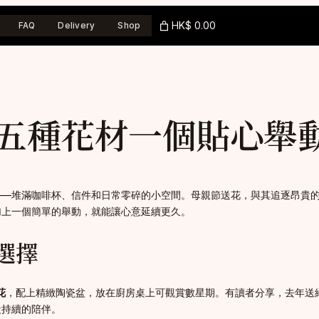
HK$ 0.00
FAQ
Delivery
Shop
五種花材一個貼心舉
——堆滿咖啡杯、信件和日常零碎的小空間。母親節送花，與其追逐昂貴
加上一個簡單的舉動，就能讓心意延續更久。
選擇
花
，配上精緻陶瓷盆，放在廚房桌上可觀賞數星期。有讀者分享，去年送
段持續的陪伴。