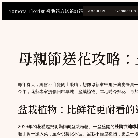
Skip
Yomota Florist 香港花店送花訂花
to
About Us
Contact Us
content
母親節送花攻略：
每年春天，總會不自覺閉上眼睛，想像母親家中那張廚房餐桌
今年，花藝專家提倡回歸單純：盆栽植物、本地時令鮮花，再
盆栽植物：比鮮花更耐看的
2026年的花禮趨勢明顯轉向盆栽植物。一盆盛開的
杜鵑
或
繡球
順手剪一撮入菜，至今仍樂此不疲。盆栽不僅是禮物，更是一