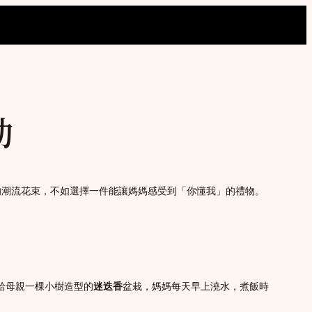
動
的潮流花束，不如選擇一件能讓媽媽感受到「你懂我」的禮物。
給母親一棵小樹造型的
迷迭香
盆栽，媽媽每天早上澆水，煮飯時