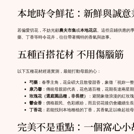
本地時令鮮花：新鮮與誠意
若偏愛切花，不妨光顧
農夫市集
或
本地花店
。這些店鋪供應的
藥、丁香等時令花卉，往往帶著獨特的香氣與故事。
五種百搭花材 不用傷腦筋
以下五種花材經過實測，最能打動母親的心：
芍藥
：春季主角，花朵碩大且散發甜香，象徵「祝妳一整
康乃馨
：傳統母親節代表，花色過百種，花期長達兩星期
玫瑰花（選庭園品種，非長梗）
：避開象徵浪漫的紅玫瑰
鬱金香
：價格親民、色彩繽紛，而且切花後仍會繼續生長。放
丁香花
：若能找到本地種植的丁香，其香氣足以喚起祖母
完美不是重點：一個窩心小