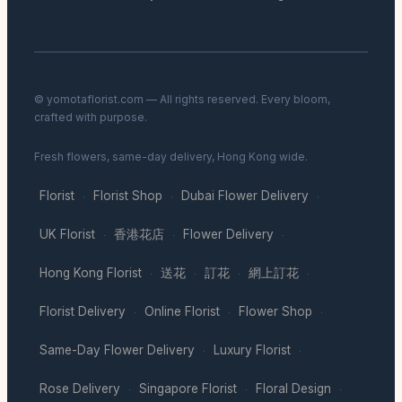
© yomotaflorist.com — All rights reserved. Every bloom,
crafted with purpose.
Fresh flowers, same-day delivery, Hong Kong wide.
Florist
Florist Shop
Dubai Flower Delivery
·
·
·
UK Florist
香港花店
Flower Delivery
·
·
·
Hong Kong Florist
送花
訂花
網上訂花
·
·
·
·
Florist Delivery
Online Florist
Flower Shop
·
·
·
Same-Day Flower Delivery
Luxury Florist
·
·
Rose Delivery
Singapore Florist
Floral Design
·
·
·