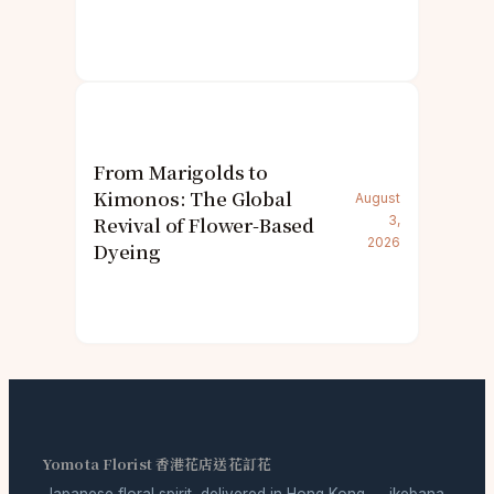
From Marigolds to
Kimonos: The Global
August
Revival of Flower-Based
3,
2026
Dyeing
Yomota Florist 香港花店送花訂花
Japanese floral spirit, delivered in Hong Kong — ikebana-