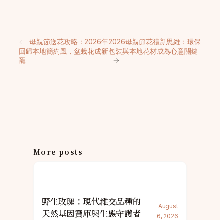
←
母親節送花攻略：2026年
2026母親節花禮新思維：環保
回歸本地簡約風，盆栽花成新
包裝與本地花材成為心意關鍵
寵
→
More posts
野生玫瑰：現代雜交品種的
August
天然基因寶庫與生態守護者
6, 2026