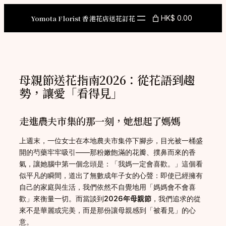
Skip
to
Yomota Florist 香港花店送花訂花
HK$ 0.00
content
母親節送花指南2026：從花語到趨
勢，讓愛「看得見」
走進農夫市集的那一刻，她想起了媽媽
上週末，一位女士在本地農夫市集停下腳步，目光被一桶盛
開的芍藥牢牢吸引——那粉嫩飽滿的花瓣、撲鼻而來的香
氣，讓她腦中第一個念頭是：「我媽一定會喜歡。」這個看
似平凡的瞬間，道出了無數成年子女的心聲：即使已經擁有
自己的家庭與生活，我們依然不自覺地用「媽媽會不會喜
歡」來衡量一切。而當談到
2026年母親節
，我們追求的從
來不是華麗或完美，而是那份讓母親感到「被看見」的心
意。