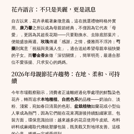
花卉語言：不只是美麗，更是訊息
自古以來，花卉承載著象徵意義，這在挑選禮物時格外實
用。
康乃馨
之所以成為母親節經典，不僅因為它代表「母
愛」，更因為其超長花期——只要勤換水、去除底部葉片，
便能盛放兩週。
玫瑰
傳遞「感謝」之情，優雅而不浮誇；
芍
藥
則寓意「祝福與美滿人生」，適合送給希望母親幸福快樂
的子女。而
鬱金香
象徵「深切關懷」，簡單明亮，最適合那
位不愛張揚、只求安心的媽媽。
2026年母親節花卉趨勢：在地、柔和、可持
續
今年市場觀察顯示，消費者正遠離經過化學處理的鮮豔染色
花卉，轉而追求
本地種植、自然色系
的品種——奶油白、淡
粉、淺紫，宛如春日清晨的色彩。
盆栽植物
如蘭花或小型仙
人掌成為熱門，因為它們能在花束凋謝後持續點綴家居。包
裝方面，環保意識抬頭：越來越多的花店使用牛皮紙、布料
碎料或麻繩取代傳統塑膠包裝，既美觀又對地球友善。這樣
的心意，媽媽一定感受得到。