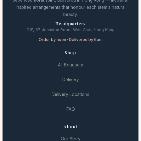
inspired arrangements that honour each stem’s natural
beauty.
Headquarters
G/F, 67 Johnston Road, Wan Chai, Hong Kong
Order by noon · Delivered by 6pm
Shop
All Bouquets
Delivery
Delivery Locations
FAQ
About
Our Story