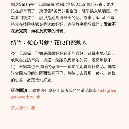
鄰居Sarah去年母親節前夕慌亂地發現忘記預訂花束，她匆
忙在超市買了一束僅售5美元的鬱金香，隨手插入玻璃瓶。母
親看到後哭了，說那是她見過最美的花。原來，Sarah五歲
時常在後院摘鬱金香送給媽媽。這個故事提醒我們：
愛從不
在於完美，而在於真摯的出現
。
結語：從心出發，花便自然動人
今年母親節，不妨先想想媽媽真正的喜好。致電本地花店，
或親自走訪市集，挑選一朵讓你想起她的花。若仍舉棋不
定，最簡單也最溫暖的做法——直接問她喜歡什麼花。她或
許會因為你的詢問而驚喜不已。然後，去買那一種花。這樣
的心意，必定恰到好處。
延伸閱讀：
畢業送什麼花？參考我們的選花指南
Instagram
@flowerbee.hk
情人節永生花