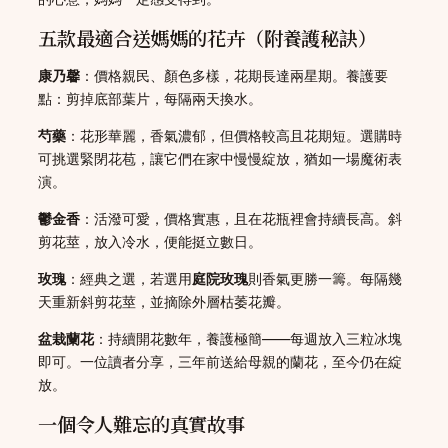
五款最適合送媽媽的花卉（附養護秘訣）
康乃馨
：價格親民、顏色多樣，花期長達兩星期。養護要
點：剪掉底部葉片，每隔兩天換水。
芍藥
：花形華麗，香氣濃郁，但價格較高且花期短。選購時
可挑選緊閉花苞，讓它們在家中慢慢綻放，猶如一場魔術表
演。
鬱金香
：活潑可愛，價格實惠，且在花瓶裡會持續長高。斜
剪花莖，放入冷水，便能挺立數日。
玫瑰
：經典之選，若選用
庭院玫瑰
則香氣更勝一籌。每隔幾
天重新斜剪花莖，並摘除外層枯萎花瓣。
盆栽蘭花
：持續開花數年，養護極簡——每週放入三粒冰塊
即可。一位讀者分享，三年前送給母親的蘭花，至今仍在綻
放。
一個令人難忘的真實故事