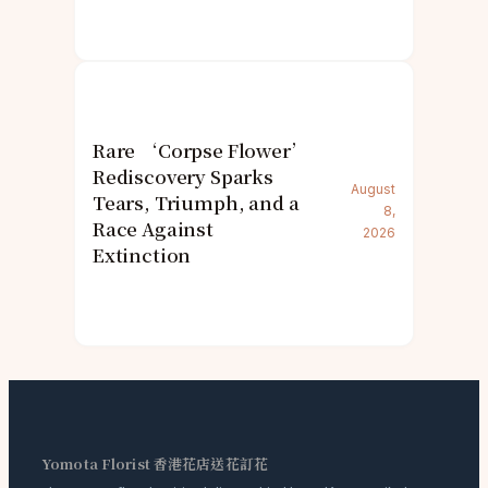
Rare ‘Corpse Flower’
Rediscovery Sparks
August
Tears, Triumph, and a
8,
Race Against
2026
Extinction
Yomota Florist 香港花店送花訂花