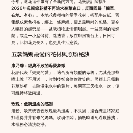
今年，選花這件事有了全新的方向。花藝設計師指出，
2026年母親節花禮不再追求奢華進口，反而回歸「簡單、
在地、有心」
。本地花農種植的當季花材，搭配牛皮紙、舊
報紙或素色棉布，綁上一條麻繩，便是最時尚的包裝。更令
人矚目的趨勢是——盆栽植物正悄悄崛起。一盆盛開的蝴蝶
蘭，或是一小盆薄荷、迷迭香，放在廚房窗台上，日日可
見，比切花更長久，也更具生活意義。
五款媽媽最愛的花材與照顧秘訣
康乃馨：經典不敗的母愛象徵
花語代表「媽媽的愛」，適合所有類型的母親，尤其是那些
嘴上說「不用送」，收到後卻會偷偷微笑的。照顧上只需將
花莖斜剪，去除浸泡水中的葉片，每兩至三天換水一次，便
可維持將近兩週。
玫瑰：低調溫柔的感謝
淺粉、淡黃或杏色玫瑰最為溫柔，不張揚，適合總是將家庭
打理得井井有條的媽媽。玫瑰怕悶，插瓶時避免過度擁擠，
水瓶務必清洗乾淨。