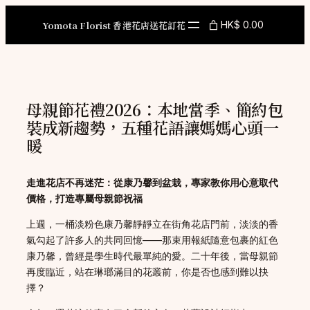
Skip
to
Yomota Florist 香港花店送花訂花
HK$ 0.00
content
母親節花禮2026：本地當季、簡約包
裝成新趨勢，五種花語讓媽媽心頭一
暖
走進花店不再迷茫：從康乃馨到盆栽，專家教你用心意取代
價格，打造專屬母親節祝福
上週，一桶淡粉色康乃馨靜靜立在街角花店門前，淡淡的香
氣勾起了許多人的共同回憶——那束用報紙隨意包裹的紅色
康乃馨，曾經是學生時代最單純的愛。二十年後，當母親節
再度臨近，站在琳瑯滿目的花叢前，你是否也感到難以抉
擇？