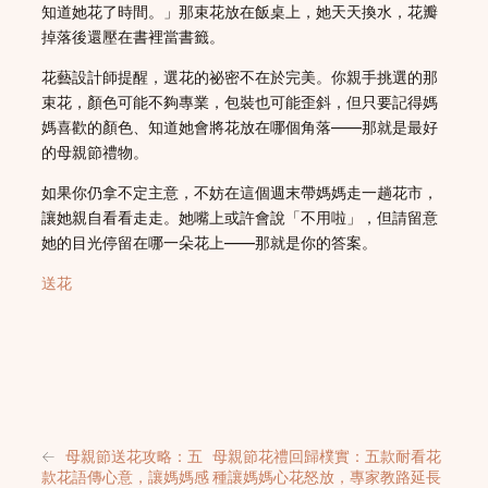
知道她花了時間。」那束花放在飯桌上，她天天換水，花瓣
掉落後還壓在書裡當書籤。
花藝設計師提醒，選花的祕密不在於完美。你親手挑選的那
束花，顏色可能不夠專業，包裝也可能歪斜，但只要記得媽
媽喜歡的顏色、知道她會將花放在哪個角落——那就是最好
的母親節禮物。
如果你仍拿不定主意，不妨在這個週末帶媽媽走一趟花市，
讓她親自看看走走。她嘴上或許會說「不用啦」，但請留意
她的目光停留在哪一朵花上——那就是你的答案。
送花
←
母親節送花攻略：五
母親節花禮回歸樸實：五款耐看花
款花語傳心意，讓媽媽感
種讓媽媽心花怒放，專家教路延長