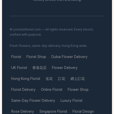
© yomotaflorist.com — All rights reserved. Every bloom,
crafted with purpose.
Fresh flowers, same-day delivery, Hong Kong wide.
Florist
Florist Shop
Dubai Flower Delivery
·
·
·
UK Florist
香港花店
Flower Delivery
·
·
·
Hong Kong Florist
送花
訂花
網上訂花
·
·
·
·
Florist Delivery
Online Florist
Flower Shop
·
·
·
Same-Day Flower Delivery
Luxury Florist
·
·
Rose Delivery
Singapore Florist
Floral Design
·
·
·