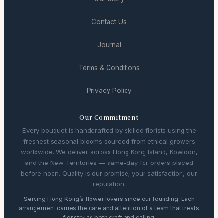
Contact Us
Journal
Terms & Conditions
Privacy Policy
Our Commitment
Every bouquet is handcrafted by skilled florists using the
freshest seasonal blooms sourced from ethical growers
worldwide. We deliver across Hong Kong Island, Kowloon,
and the New Territories — same-day for orders placed
before noon. Quality is our promise; your satisfaction, our
reputation.
Serving Hong Kong’s flower lovers since our founding. Each
arrangement carries the care and attention of a team that treats
floristry as both craft and calling.