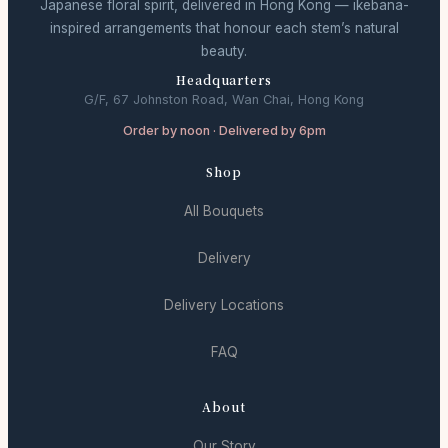
Japanese floral spirit, delivered in Hong Kong — ikebana-
inspired arrangements that honour each stem’s natural
beauty.
Headquarters
G/F, 67 Johnston Road, Wan Chai, Hong Kong
Order by noon · Delivered by 6pm
Shop
All Bouquets
Delivery
Delivery Locations
FAQ
About
Our Story