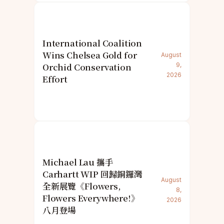
International Coalition
Wins Chelsea Gold for
August
Orchid Conservation
9,
2026
Effort
Michael Lau 攜手
Carhartt WIP 回歸銅鑼灣
August
全新展覽《Flowers,
8,
Flowers Everywhere!》
2026
八月登場