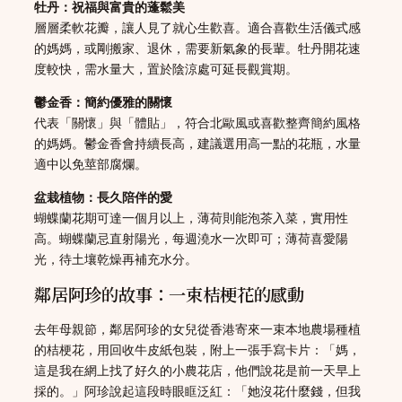
牡丹：祝福與富貴的蓬鬆美
層層柔軟花瓣，讓人見了就心生歡喜。適合喜歡生活儀式感
的媽媽，或剛搬家、退休，需要新氣象的長輩。牡丹開花速
度較快，需水量大，置於陰涼處可延長觀賞期。
鬱金香：簡約優雅的關懷
代表「關懷」與「體貼」，符合北歐風或喜歡整齊簡約風格
的媽媽。鬱金香會持續長高，建議選用高一點的花瓶，水量
適中以免莖部腐爛。
盆栽植物：長久陪伴的愛
蝴蝶蘭花期可達一個月以上，薄荷則能泡茶入菜，實用性
高。蝴蝶蘭忌直射陽光，每週澆水一次即可；薄荷喜愛陽
光，待土壤乾燥再補充水分。
鄰居阿珍的故事：一束桔梗花的感動
去年母親節，鄰居阿珍的女兒從香港寄來一束本地農場種植
的桔梗花，用回收牛皮紙包裝，附上一張手寫卡片：「媽，
這是我在網上找了好久的小農花店，他們說花是前一天早上
採的。」阿珍說起這段時眼眶泛紅：「她沒花什麼錢，但我