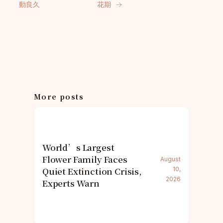
動良久
花期
→
More posts
World’s Largest
Flower Family Faces
August
Quiet Extinction Crisis,
10,
2026
Experts Warn