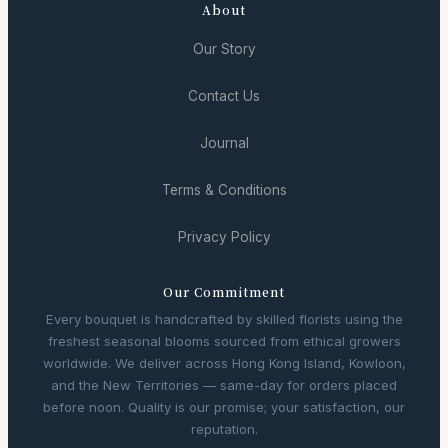
About
Our Story
Contact Us
Journal
Terms & Conditions
Privacy Policy
Our Commitment
Every bouquet is handcrafted by skilled florists using the
freshest seasonal blooms sourced from ethical growers
worldwide. We deliver across Hong Kong Island, Kowloon,
and the New Territories — same-day for orders placed
before noon. Quality is our promise; your satisfaction, our
reputation.