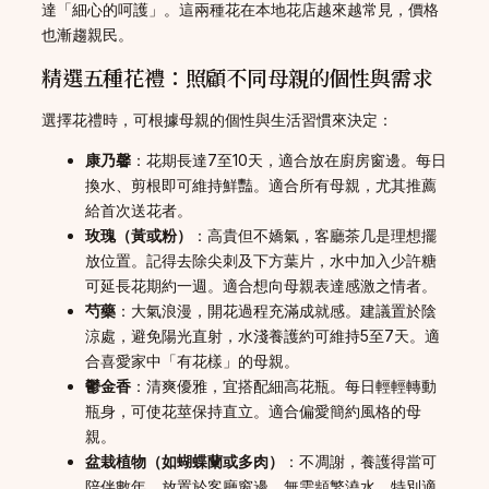
達「細心的呵護」。這兩種花在本地花店越來越常見，價格
也漸趨親民。
精選五種花禮：照顧不同母親的個性與需求
選擇花禮時，可根據母親的個性與生活習慣來決定：
康乃馨
：花期長達7至10天，適合放在廚房窗邊。每日
換水、剪根即可維持鮮豔。適合所有母親，尤其推薦
給首次送花者。
玫瑰（黃或粉）
：高貴但不嬌氣，客廳茶几是理想擺
放位置。記得去除尖刺及下方葉片，水中加入少許糖
可延長花期約一週。適合想向母親表達感激之情者。
芍藥
：大氣浪漫，開花過程充滿成就感。建議置於陰
涼處，避免陽光直射，水淺養護約可維持5至7天。適
合喜愛家中「有花樣」的母親。
鬱金香
：清爽優雅，宜搭配細高花瓶。每日輕輕轉動
瓶身，可使花莖保持直立。適合偏愛簡約風格的母
親。
盆栽植物（如蝴蝶蘭或多肉）
：不凋謝，養護得當可
陪伴數年。放置於客廳窗邊，無需頻繁澆水。特別適