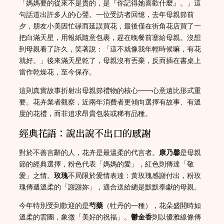
「媽媽要的從來不是貴的，是『你記得她喜歡什麼』。」這
句話道出許多人的心聲。一位受訪者回憶，去年母親節前
夕，朋友小美因忙碌而延誤買花，最後僅在街角花店買了一
把白滿天星，用報紙隨意包裹，趕在晚餐前塞給母親。沒想
到母親看了許久，笑著說：「這不就像我年輕時候嘛，有花
就好。」後來滿天星乾了，母親沒有丟棄，反而插在書桌上
當作乾燥花，至今保存。
這則真實故事折射出母親節禮物的核心——心意遠比形式重
要。花卉業者觀察，近兩年消費者更傾向選擇有故事、有溫
度的花禮，而非追求昂貴包裝或稀有品種。
經典花語：說出說不出口的感謝
對於不善言辭的人，花卉是最溫柔的代言者。
康乃馨
是母親
節的經典選擇，粉色代表「媽媽的愛」，紅色則傳達「敬
愛」之情。
玫瑰
不局限於愛情表達：黃玫瑰感謝付出，粉玫
瑰傳遞溫柔的「謝謝妳」，適合送給總是默默奉獻的母親。
今年特別受到歡迎的是
芍藥
（牡丹的一種），花朵盛開時如
溫柔的雲團，象徵「美好的祝福」。
鬱金香
則以優雅線條傳