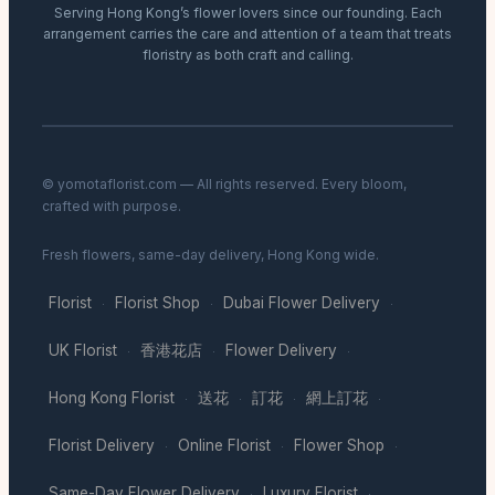
Serving Hong Kong’s flower lovers since our founding. Each
arrangement carries the care and attention of a team that treats
floristry as both craft and calling.
© yomotaflorist.com — All rights reserved. Every bloom,
crafted with purpose.
Fresh flowers, same-day delivery, Hong Kong wide.
Florist
Florist Shop
Dubai Flower Delivery
·
·
·
UK Florist
香港花店
Flower Delivery
·
·
·
Hong Kong Florist
送花
訂花
網上訂花
·
·
·
·
Florist Delivery
Online Florist
Flower Shop
·
·
·
Same-Day Flower Delivery
Luxury Florist
·
·