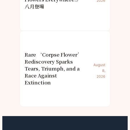
2026
八月登場
Rare ‘Corpse Flower’
Rediscovery Sparks
August
Tears, Triumph, and a
8,
Race Against
2026
Extinction