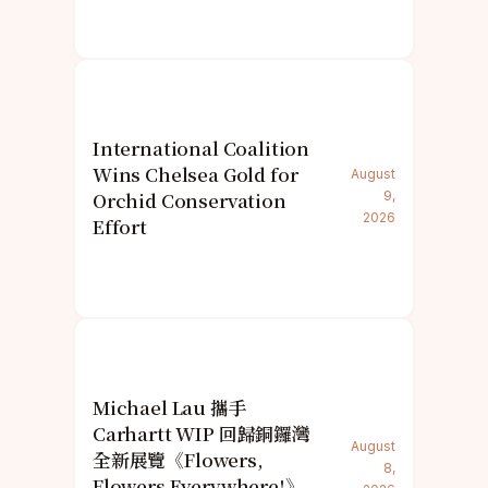
International Coalition
Wins Chelsea Gold for
August
Orchid Conservation
9,
2026
Effort
Michael Lau 攜手
Carhartt WIP 回歸銅鑼灣
August
全新展覽《Flowers,
8,
Flowers Everywhere!》