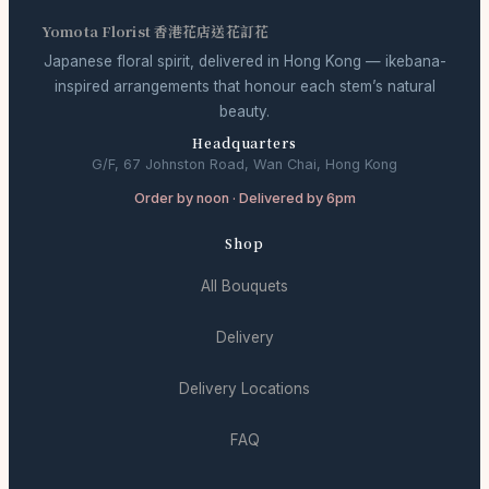
Yomota Florist 香港花店送花訂花
Japanese floral spirit, delivered in Hong Kong — ikebana-
inspired arrangements that honour each stem’s natural
beauty.
Headquarters
G/F, 67 Johnston Road, Wan Chai, Hong Kong
Order by noon · Delivered by 6pm
Shop
All Bouquets
Delivery
Delivery Locations
FAQ