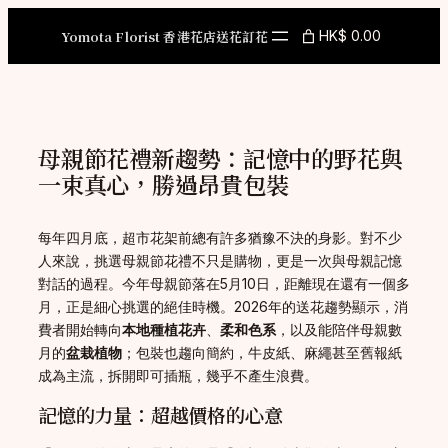
Skip
to
Yomota Florist 香港花店送花訂花
HK$ 0.00
content
母親節花禮新趨勢：記憶中的野花與
一束真心，勝過昂貴包裝
每年四月底，超市花架前總有許多猶豫不決的身影。對不少
人來說，挑選母親節花禮不只是購物，更是一次與母親記憶
對話的過程。今年母親節落在5月10日，距離現在還有一個多
月，正是細心挑選的絕佳時機。2026年的送花趨勢顯示，消
費者開始轉向
本地種植花卉
、
柔和色系
，以及能陪伴母親數
月的
盆栽植物
；包裝也趨向簡約，牛皮紙、麻繩甚至舊報紙
成為主流，拆開即可插瓶，幾乎不產生浪費。
記憶的力量：超越價格的心意