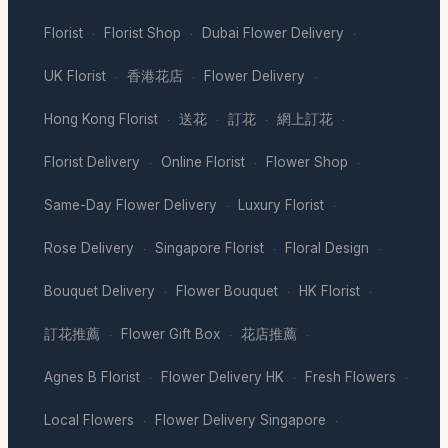
Florist
Florist Shop
Dubai Flower Delivery
·
·
·
UK Florist
香港花店
Flower Delivery
·
·
·
Hong Kong Florist
送花
訂花
網上訂花
·
·
·
·
Florist Delivery
Online Florist
Flower Shop
·
·
·
Same-Day Flower Delivery
Luxury Florist
·
·
Rose Delivery
Singapore Florist
Floral Design
·
·
·
Bouquet Delivery
Flower Bouquet
HK Florist
·
·
·
訂花推薦
Flower Gift Box
花店推薦
·
·
·
Agnes B Florist
Flower Delivery HK
Fresh Flowers
·
·
·
Local Flowers
Flower Delivery Singapore
·
·