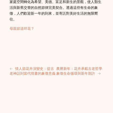
家庭空間轉化為希望、美德、富足和新生的景觀，使人類生
活與新舊交替的自然節律完美契合。透過這些有生命的象
徵，人們歡迎新一年的到來，並寄託對美好生活的無限嚮
往。
母親節送咩花？
←
情人節花卉演變史：從古
農曆新年：花卉承載古老哲學
老神話到當代情書的象徵意義
象徵生命循環與新年期許
→