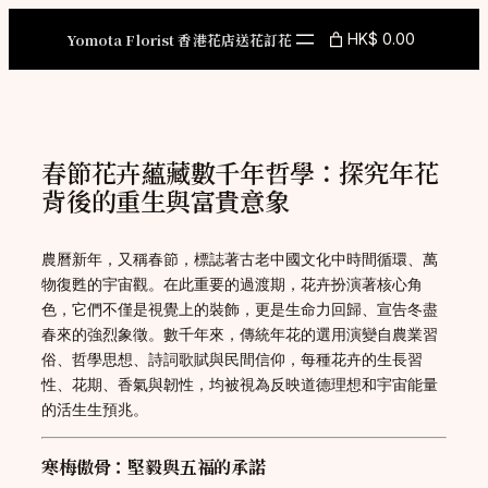
Skip
to
Yomota Florist 香港花店送花訂花
HK$ 0.00
content
春節花卉蘊藏數千年哲學：探究年花
背後的重生與富貴意象
農曆新年，又稱春節，標誌著古老中國文化中時間循環、萬
物復甦的宇宙觀。在此重要的過渡期，花卉扮演著核心角
色，它們不僅是視覺上的裝飾，更是生命力回歸、宣告冬盡
春來的強烈象徵。數千年來，傳統年花的選用演變自農業習
俗、哲學思想、詩詞歌賦與民間信仰，每種花卉的生長習
性、花期、香氣與韌性，均被視為反映道德理想和宇宙能量
的活生生預兆。
寒梅傲骨：堅毅與五福的承諾