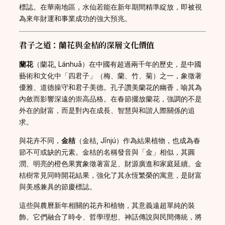
標誌。在華南地區，水仙若能在新年期間精準綻放，即被視
為來年財運和事業成功的強大預兆。
君子之道：蘭花與金桔的深層文化價值
蘭花
（蘭花, Lánhuā）在中國有超過兩千年的歷史，是中國
藝術和文化中「四君子」（梅、蘭、竹、菊）之一，象徵著
優雅、道德操守和君子美德。孔子讚美蘭花的幽香，喻其為
內斂而影響深遠的崇高品格。在春節擺放蘭花，強調的不是
外在的財富，而是對內在成長、智慧與和諧人際關係的追
求。
與花卉不同，
金桔
（金桔, Jīnjú）作為結果植物，也成為春
節不可或缺的元素。金桔的名稱發音與「金」相似，其圓
潤、明亮的橙色果實象徵著富足、財源廣進和家庭延續。金
桔樹常見同時開花結果，強化了其永恆繁榮的寓意，是財富
與美感兼具的節慶標誌。
這些與農曆新年相關的花卉和植物，其意義遠超單純的裝
飾。它們融合了時令、哲學理想、神話傳說與民間傳統，將