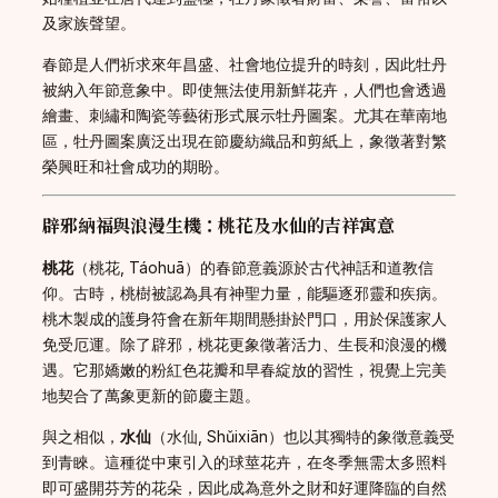
及家族聲望。
春節是人們祈求來年昌盛、社會地位提升的時刻，因此牡丹
被納入年節意象中。即使無法使用新鮮花卉，人們也會透過
繪畫、刺繡和陶瓷等藝術形式展示牡丹圖案。尤其在華南地
區，牡丹圖案廣泛出現在節慶紡織品和剪紙上，象徵著對繁
榮興旺和社會成功的期盼。
辟邪納福與浪漫生機：桃花及水仙的吉祥寓意
桃花
（桃花, Táohuā）的春節意義源於古代神話和道教信
仰。古時，桃樹被認為具有神聖力量，能驅逐邪靈和疾病。
桃木製成的護身符會在新年期間懸掛於門口，用於保護家人
免受厄運。除了辟邪，桃花更象徵著活力、生長和浪漫的機
遇。它那嬌嫩的粉紅色花瓣和早春綻放的習性，視覺上完美
地契合了萬象更新的節慶主題。
與之相似，
水仙
（水仙, Shǔixiān）也以其獨特的象徵意義受
到青睞。這種從中東引入的球莖花卉，在冬季無需太多照料
即可盛開芬芳的花朵，因此成為意外之財和好運降臨的自然