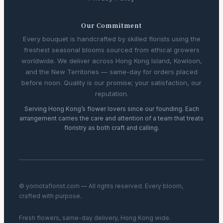
Our Commitment
Every bouquet is handcrafted by skilled florists using the
freshest seasonal blooms sourced from ethical growers
worldwide. We deliver across Hong Kong Island, Kowloon,
and the New Territories — same-day for orders placed
before noon. Quality is our promise; your satisfaction, our
reputation.
Serving Hong Kong’s flower lovers since our founding. Each
arrangement carries the care and attention of a team that treats
floristry as both craft and calling.
© yomotaflorist.com — All rights reserved. Every bloom,
crafted with purpose.
Fresh flowers, same-day delivery, Hong Kong wide.