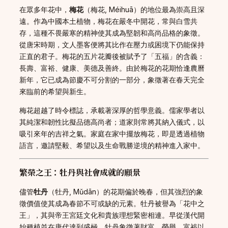
在眾多年花中，
梅花
（梅花, Méihuā）的地位最為崇高且深
遠。作為中國本土植物，梅花在嚴冬中開花，常與白雪共
存，這種不畏嚴寒的精神使其成為堅韌和高尚品格的象徵。
從唐宋時期，文人墨客便將其比作在壓力或困境下仍能保持
正直的君子。梅花的五片花瓣後被賦予了「五福」的含義：
長壽、富裕、健康、美德及善終。由於梅花的花期恰逢農曆
新年，它已成為節慶不可分割的一部分，象徵著在春天完全
來臨前的希望與新生。
梅花超越了時令標誌，承載著深厚的哲學意義。儒家學者以
其純潔和韌性比擬品德高尚者；道家則常將其納入儀式，以
吸引來年的吉祥之氣。家庭在家中擺放梅花，即是透過植物
語言，邀請堅毅、希望以及生命戰勝逆境的精神進入家中。
繁榮之王：牡丹與社會成就的願景
儘管
牡丹
（牡丹, Mǔdān）的花期偏於晚春，但其強烈的象
徵價值使其成為春節不可或缺的元素。牡丹被譽為「花中之
王」，其與帝王宮廷文化和貴族理想緊密相連。早從漢代開
始種植並在唐代達到盛極，牡丹象徵著財富、榮譽、富裕以