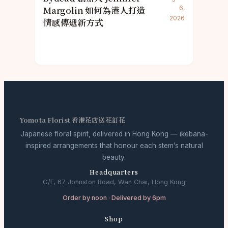
Margolin 如何為港人打造
6,
2026
情感傳遞新方式
Yomota Florist 香港花店送花訂花
Japanese floral spirit, delivered in Hong Kong — ikebana-
inspired arrangements that honour each stem’s natural
beauty.
Headquarters
G/F, 67 Johnston Road, Wan Chai, Hong Kong
Order by noon · Delivered by 6pm
Shop