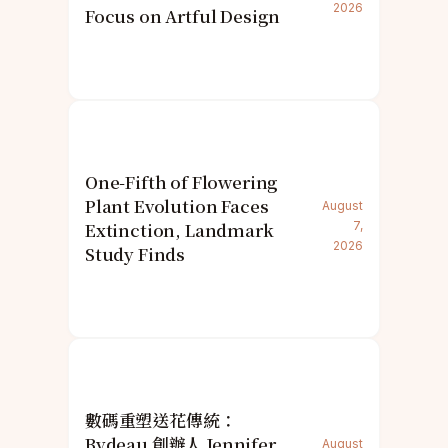
2026
Focus on Artful Design
One-Fifth of Flowering
Plant Evolution Faces
August
Extinction, Landmark
7,
2026
Study Finds
數碼重塑送花傳統：
Bydeau 創辦人 Jennifer
August