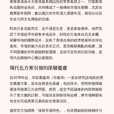
漸發展成為今天香港最具標誌性的零售集群之一。它緊鄰雀
鳥花園與金魚街，共同構成了一個傳統市場生態圈，尤其在
農曆新年期間，數以萬計的市民湧入選購年花，展現出社區
生命力與文化傳統的交織。
對於許多花販而言，這不僅是生意，更是家族傳承。他們見
證了市場從早年銷售本地花卉，到現在引進來自厄瓜多爾、
荷蘭等地的國際花卉，反映了香港自身的經濟發展和全球化
進程。市場的魅力在於其非正式、甚至略顯雜亂的氛圍，讓
不同階層的市民都能輕鬆選購，這份可近性與社區功能，是
現代化購物中心難以複製的。
現代化方案引發的深層憂慮
自2019年起，市區重建局（市建局）一直在研究該地區的潛
在重建方案，旨在改善老化基建，包括排水、照明和無障礙
通道等積累已久的問題。然而，提交予區議會的內部簡報暗
示了更大膽的計劃，可能涉及拆除現有結構，將市場轉變為
包含住宅或商業元素的綜合發展項目。
儘管官方強調將「保留市場特色」，但具體細節的模糊性引