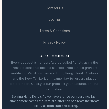
Contact Us
Journal
Terms & Conditions
Privacy Policy
Our Commitment
Every bouquet is handcrafted by skilled florists using the
freshest seasonal blooms sourced from ethical growers
worldwide. We deliver across Hong Kong Island, Kowloon,
and the New Territories — same-day for orders placed
before noon. Quality is our promise; your satisfaction, our
reputation.
Serving Hong Kong’s flower lovers since our founding. Each
arrangement carries the care and attention of a team that treats
floristry as both craft and calling.