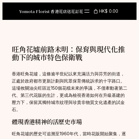
Skip
to
Yomota Florist 香港花店送花訂花
HK$ 0.00
content
旺角花墟前路未明：保育與現代化推
動下的城市特色保衛戰
香港旺角花墟，這條逾半世紀以來充滿活力與芬芳的街道，
正處於政府都市更新計劃與民眾保育傳統訴求的十字路口。
這場攸關油尖旺區近150個花檔未來的爭議，不僅牽動著第二
代、第三代花販的生計，更成為檢視香港如何在升級基建的
壓力下，保留其獨特城市紋理與珍貴非物質文化遺產的試金
石。
體現香港精神的活歷史市場
旺角花墟的歷史可追溯至1960年代，當時花販開始聚集，逐