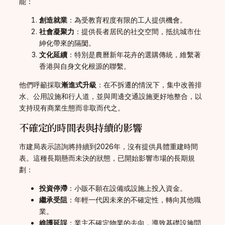
能：
創造就業
：為受教育程度有限的工人提供機會。
社會凝聚力
：提供長者居民的社交空間，抵抗城市仕
紳化帶來的隔閡。
文化延續
：特別是農曆新年花卉的選購傳統，維繫著
香港與自身文化根源的聯繫。
他們呼籲採取
漸進式升級
：在不拆遷的情況下，集中改善排
水、公用設施和行人道，並與周邊交通設施更好地整合，以
支持現有商業生態而非取而代之。
不確定的時間表與持續的影響
市建局表示諮詢將持續到2026年，沒有提供具體重建時間
表。這種長期懸而未決的狀態，已開始影響市場的長期規
劃：
投資停滯
：小販不願在設備或設施上投入資金。
繼承受阻
：年輕一代因未來的不確定性，轉向其他職
業。
維護延誤
：業主不確定物業的去向，導致基礎設施問