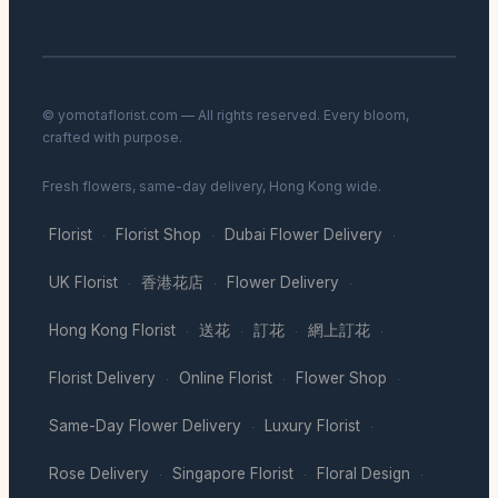
© yomotaflorist.com — All rights reserved. Every bloom,
crafted with purpose.
Fresh flowers, same-day delivery, Hong Kong wide.
Florist
Florist Shop
Dubai Flower Delivery
·
·
·
UK Florist
香港花店
Flower Delivery
·
·
·
Hong Kong Florist
送花
訂花
網上訂花
·
·
·
·
Florist Delivery
Online Florist
Flower Shop
·
·
·
Same-Day Flower Delivery
Luxury Florist
·
·
Rose Delivery
Singapore Florist
Floral Design
·
·
·