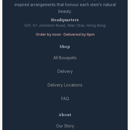
inspired arrangements that honour each stem’s natural
beauty.
Headquarters
G/F, 67 Johnston Road, Wan Chai, Hong Kong
Order by noon · Delivered by 6pm
Shop
All Bouquets
Delivery
Delivery Locations
FAQ
About
Our Story