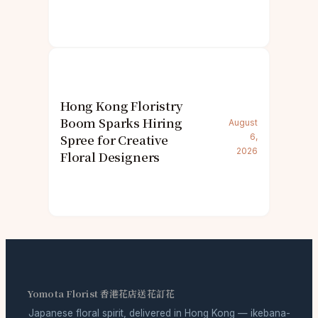
Hong Kong Floristry
Boom Sparks Hiring
August
Spree for Creative
6,
2026
Floral Designers
Yomota Florist 香港花店送花訂花
Japanese floral spirit, delivered in Hong Kong — ikebana-