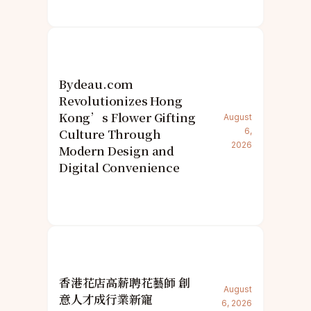
Bydeau.com
Revolutionizes Hong
Kong’s Flower Gifting
August
Culture Through
6,
2026
Modern Design and
Digital Convenience
香港花店高薪聘花藝師 創
August
意人才成行業新寵
6, 2026