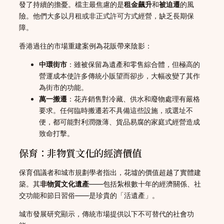
發了持續的擔憂。檔主最焦慮的是
租金飆升
和
被迫遷
的風
險。他們大多以月租或非正式許可方式經營，缺乏長期保
障。
香港過往的市場重建案例為花販帶來陰影：
中環街市
：雖被保留為遺產和零售綜合體，但極高的
營運成本使許多傳統小販望而卻步，大幅改變了其作
為街市的功能。
萬一搬遷
：花卉銷售對冷藏、供水和廢物處理有嚴格
要求。任何臨時搬遷若不具備這些設施，或選址不
便，都可能對利潤微薄、貨品易腐的家庭式經營造成
致命打擊。
保育：非物質文化的經濟價值
保育倡議者和城市規劃學者指出，花墟的價值超越了實體建
築。其
非物質文化遺產
——包括紮根數十年的經濟關係、社
交功能和節日習俗——是珍貴的「活遺產」。
城市發展研究顯示，傳統市場提供以下不可替代的社會功